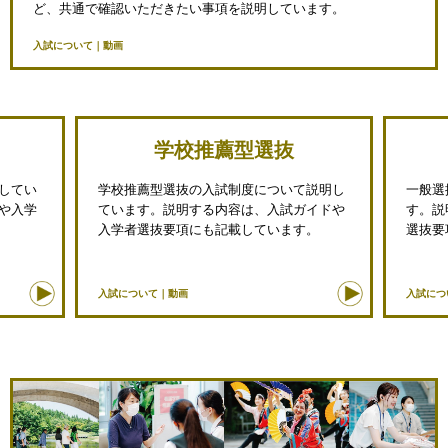
ど、共通で確認いただきたい事項を説明しています。
入試について｜動画
学校推薦型選抜
してい
学校推薦型選抜の入試制度について説明し
一般選
や入学
ています。説明する内容は、入試ガイドや
す。説
入学者選抜要項にも記載しています。
選抜要
入試について｜動画
入試につ