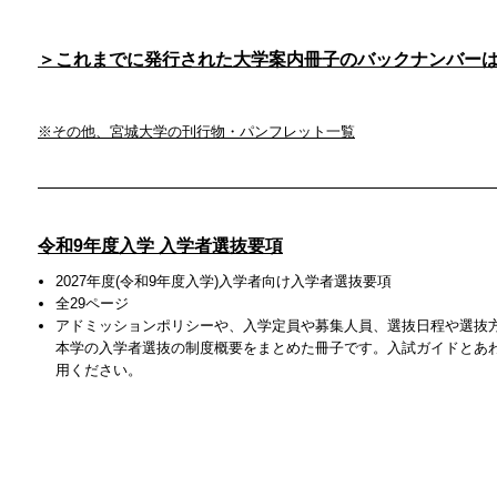
＞これまでに発行された大学案内冊子のバックナンバー
※その他、宮城大学の刊行物・パンフレット一覧
令和9年度入学 入学者選抜要項
2027年度(令和9年度入学)入学者向け入学者選抜要項
全29ページ
アドミッションポリシーや、入学定員や募集人員、選抜日程や選抜
本学の入学者選抜の制度概要をまとめた冊子です。入試ガイドとあ
用ください。