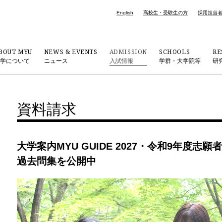
English
高校生・受験生の方
採用担当
BOUT MYU
NEWS & EVENTS
ADMISSION
SCHOOLS
RE
大学について
ニュース
入試情報
学群・大学院等
研
資料請求
大学案内MYU GUIDE 2027・令和9年度
過去問集を公開中