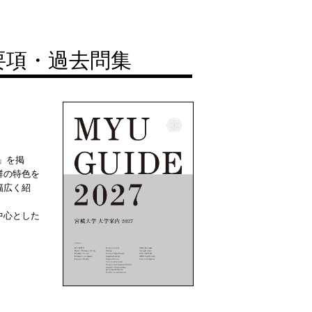
要項・過去問集
」を掲
群の特色を
幅広く紹
中心とした
。