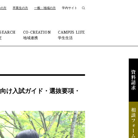
者の方
卒業生の方
一般・地域の方
学内サイト
SEARCH
CO-CREATION
CAMPUS LIFE
究
地域連携
学生生活
志願者向け入試ガイド・選抜要項・