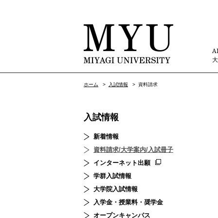
A
ホーム
>
入試情報
>
資料請求
入試情報
新着情報
資料請求/大学案内/入試冊子
インターネット出願
学群入試情報
大学院入試情報
入学金・授業料・奨学金
オープンキャンパス