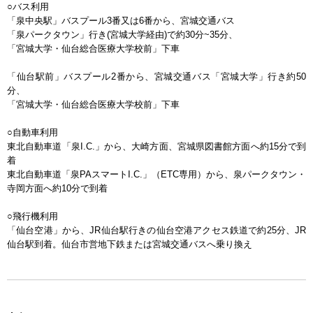
○バス利用
「泉中央駅」バスプール3番又は6番から、宮城交通バス
「泉パークタウン」行き(宮城大学経由)で約30分~35分、
「宮城大学・仙台総合医療大学校前」下車
「仙台駅前」バスプール2番から、宮城交通バス「宮城大学」行き約50
分、
「宮城大学・仙台総合医療大学校前」下車
○自動車利用
東北自動車道「泉I.C.」から、大崎方面、宮城県図書館方面へ約15分で到
着
東北自動車道「泉PAスマートI.C.」（ETC専用）から、泉パークタウン・
寺岡方面へ約10分で到着
○飛行機利用
「仙台空港」から、JR仙台駅行きの仙台空港アクセス鉄道で約25分、JR
仙台駅到着。仙台市営地下鉄または宮城交通バスへ乗り換え