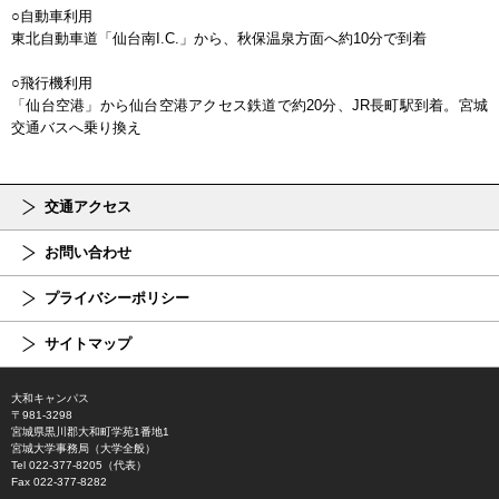
○自動車利用
東北自動車道「仙台南I.C.」から、秋保温泉方面へ約10分で到着
○飛行機利用
「仙台空港」から仙台空港アクセス鉄道で約20分、JR長町駅到着。宮城
交通バスへ乗り換え
交通アクセス
お問い合わせ
プライバシーポリシー
サイトマップ
大和キャンパス
〒981-3298
宮城県黒川郡大和町学苑1番地1
宮城大学事務局（大学全般）
Tel 022-377-8205（代表）
Fax 022-377-8282