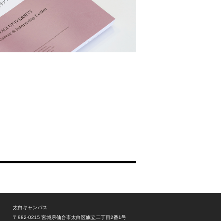
太白キャンパス
〒982-0215
宮城県仙台市太白区旗立二丁目2番1号