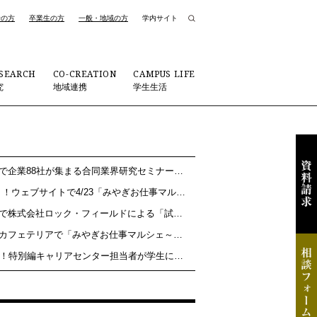
者の方
卒業生の方
一般・地域の方
学内サイト
SEARCH
CO-CREATION
CAMPUS LIFE
究
地域連携
学生生活
6/17大和キャンパスで企業88社が集まる合同業界研究セミナーを開催しました/キャリア・インターンシップセンター
S-Styleみやぎで働く！ウェブサイトで4/23「みやぎお仕事マルシェ」の様子が紹介されています/キャリア・インターンシップセンター
4/28太白キャンパスで株式会社ロック・フィールドによる「試食ができる業界研究会」を開催しました/キャリア・インターンシップセンター
4/23大和キャンパスカフェテリアで「みやぎお仕事マルシェ～宮城大学×みやぎで働く！～」を開催しました/キャリア・インターンシップセンター
読売新聞「就活ＯＮ！特別編キャリアセンター担当者が学生に伝えたい、就活の壁の乗り越え方」で三浦進路指導員のコメントが掲載されています