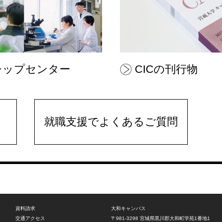
シップセンター
CICの刊行物
就職支援でよくあるご質問
資料請求
大和キャンパス
交通アクセス
〒981-3298
宮城県黒川郡大和町学苑1番地1