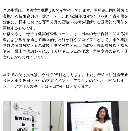
この事業は、国際協力機構(JICA)が主催しています。開発途上国を対象に
実施する技術協力の一環として、これら諸国の国づくりを担う青年層を
対象に、日本における専門分野の経験・技術を理解する基礎的な研修を
実施するものです。
研修のうち「母子保健実施管理コース」は、日本の母子保健に関する講
義および視察を通して基本的な理解を行うプログラムとして、本学看護
学群の塩野教授・石原教授・桑名教授・三上准教授・志田准教授・松永
講師・横山佳代講師らによりカリキュラムの作成・学生交流の企画・運
営などが行われています。
本学での受け入れは、今回で7年目となります。また、最終日には青年研
修員と本学教員・学生の交流イベント「アフリカの夕べ」も開催しまし
た。「アフリカの夕べ」は今回で4年目となります。