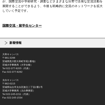
が、国際交流や学術研究・調査などさまざまな分野で活発な交流活動を
展開することができるよう、今後も戦略的に交流のネットワークを拡大
していく予定です。
国際交流・留学生センター
新着情報
大和キャンパス
〒981-3298
宮城県黒川郡大和町学苑1番地1
宮城大学事務局（大学全般）
Tel 022-377-8205（代表）
Fax 022-377-8282
太白キャンパス
〒982-0215
宮城県仙台市太白区旗立二丁目2番1号
宮城大学事務局（太白事務室）
Tel 022-245-2211（代表）
Fax 022-245-1534