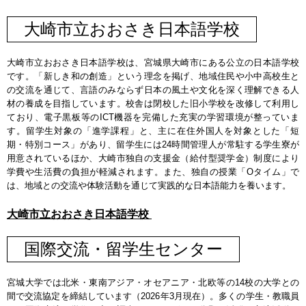
大崎市立おおさき日本語学校
大崎市立おおさき日本語学校は、宮城県大崎市にある公立の日本語学校
です。「新しき和の創造」という理念を掲げ、地域住民や小中高校生と
の交流を通じて、言語のみならず日本の風土や文化を深く理解できる人
材の養成を目指しています。校舎は閉校した旧小学校を改修して利用し
ており、電子黒板等のICT機器を完備した充実の学習環境が整っていま
す。留学生対象の「進学課程」と、主に在住外国人を対象とした「短
期・特別コース」があり、留学生には24時間管理人が常駐する学生寮が
用意されているほか、大崎市独自の支援金（給付型奨学金）制度により
学費や生活費の負担が軽減されます。また、独自の授業「Oタイム」で
は、地域との交流や体験活動を通じて実践的な日本語能力を養います。
大崎市立おおさき日本語学校
国際交流・留学生センター
宮城大学では北米・東南アジア・オセアニア・北欧等の14校の大学との
間で交流協定を締結しています（2026年3月現在）。多くの学生・教職員