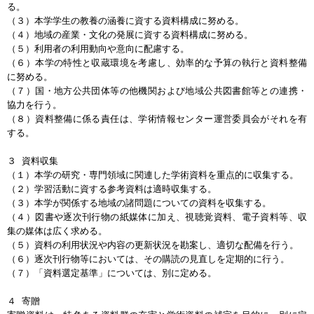
る。
（３）本学学生の教養の涵養に資する資料構成に努める。
（４）地域の産業・文化の発展に資する資料構成に努める。
（５）利用者の利用動向や意向に配慮する。
（６）本学の特性と収蔵環境を考慮し、効率的な予算の執行と資料整備
に努める。
（７）国・地方公共団体等の他機関および地域公共図書館等との連携・
協力を行う。
（８）資料整備に係る責任は、学術情報センター運営委員会がそれを有
する。
３ 資料収集
（１）本学の研究・専門領域に関連した学術資料を重点的に収集する。
（２）学習活動に資する参考資料は適時収集する。
（３）本学が関係する地域の諸問題についての資料を収集する。
（４）図書や逐次刊行物の紙媒体に加え、視聴覚資料、電子資料等、収
集の媒体は広く求める。
（５）資料の利用状況や内容の更新状況を勘案し、適切な配備を行う。
（６）逐次刊行物等においては、その購読の見直しを定期的に行う。
（７）「資料選定基準」については、別に定める。
４ 寄贈