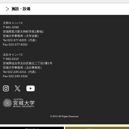
施設・設備
大和キャンパス
〒981-3298
宮城県黒川郡大和町学苑1番地1
宮城大学事務局（大学全般）
Tel 022-377-8205（代表）
Fax 022-377-8282
太白キャンパス
〒982-0215
宮城県仙台市太白区旗立二丁目2番1号
宮城大学事務局（太白事務室）
Tel 022-245-2211（代表）
Fax 022-245-1534
© MYU All Rights Reserved.