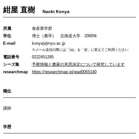
紺屋 直樹
Naoki Konya
所属
食産業学群
学位
博士（農学） 北海道大学 2000年
E-mail
konya(a)myu.ac.jp
※メール送信の際には「(a)」を「@」に変えてご利用ください
電話番号
0222451285
シーズ集
予察情報と農家の意思決定について研究しています
researchmap
https://researchmap.jp/read0055140
職位
講師
学歴