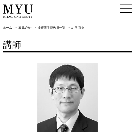
ホーム
>
教員紹介*
>
食産業学群教員一覧
>
紺屋 直樹
講師