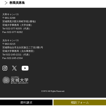
教職員募集
大和キャンパス
〒981-3298
宮城県黒川郡大和町学苑1番地1
宮城大学事務局（大学全般）
Tel 022-377-8205（代表）
Fax 022-377-8282
太白キャンパス
〒982-0215
宮城県仙台市太白区旗立二丁目2番1号
宮城大学事務局（太白事務室）
Tel 022-245-2211（代表）
Fax 022-245-1534
© MYU All Rights Reserved.
資料請求
相談フォーム