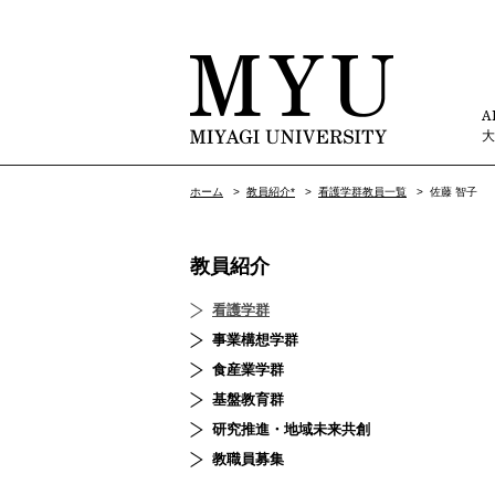
A
ホーム
>
教員紹介*
>
看護学群教員一覧
>
佐藤 智子
教員紹介
看護学群
事業構想学群
食産業学群
基盤教育群
研究推進・地域未来共創
教職員募集