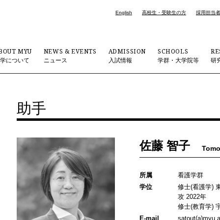
English
高校生・受験生の方
採用担当
BOUT MYU
NEWS & EVENTS
ADMISSION
SCHOOLS
RE
大学について
ニュース
入試情報
学群・大学院等
研
助手
佐藤 智子
Tomo
所属
看護学群
学位
修士(看護学)
攻 2022年
修士(教育学)
E-mail
satout(a)myu.a