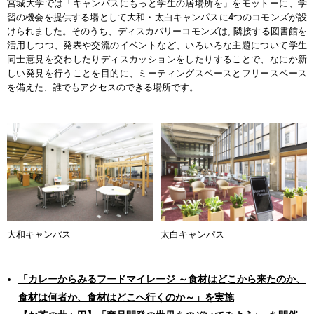
宮城大学では「キャンパスにもっと学生の居場所を」をモットーに、学
習の機会を提供する場として大和・太白キャンパスに4つのコモンズが設
けられました。そのうち、ディスカバリーコモンズは, 隣接する図書館を
活用しつつ、発表や交流のイベントなど、いろいろな主題について学生
同士意見を交わしたりディスカッションをしたりすることで、なにか新
しい発見を行うことを目的に、ミーティングスペースとフリースペース
を備えた、誰でもアクセスのできる場所です。
大和キャンパス
太白キャンパス
「カレーからみるフードマイレージ ～食材はどこから来たのか、
食材は何者か、食材はどこへ行くのか～」を実施