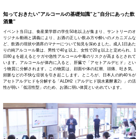
知っておきたい”アルコールの基礎知識”と”自分にあった飲
酒量”
イベント当日は、食産業学群の学生50名以上が集まり、サントリーのオ
リジナル動画と講義により、お酒の正しい飲み方や酔いのメカニズムな
ど、飲酒の現状や酒席のマナーについて知見を深めました。成人1日あた
りの純アルコール量は、男性で40ｇ以上、女性で20ｇ以上と定められ、1
日80ｇを超えるとケガや急性アルコール中毒のリスクが高まるとされて
います。アルコールが体内に入ると、肝臓で「アセトアルデヒド」とい
う物質に分解されます。この物質は、顔面や体の紅潮、頭痛、吐き気、
頻脈などの不快な症状を引き起こします。ところが、日本人の約40％が
アセトアルデヒドを分解する「ALDH2（アルデヒド脱水素酵素2）」の活
性が弱い「低活性型」のため、お酒に弱い体質といわれています。