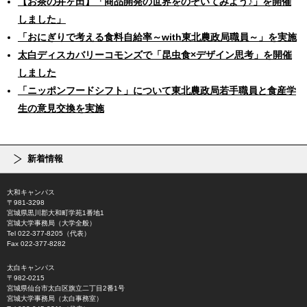
【お茶の井ヶ田】「商品開発の世界をのぞいてみよう♪」を開催
しました」
「おにぎりで考える食料自給率～with東北農政局職員～」を実施
太白ディスカバリーコモンズで「昆虫食×デザイン思考」を開催
しました
「ニッポンフードシフト」について東北農政局若手職員と食産学
生の意見交換を実施
新着情報
大和キャンパス
〒981-3298
宮城県黒川郡大和町学苑1番地1
宮城大学事務局（大学全般）
Tel 022-377-8205（代表）
Fax 022-377-8282
太白キャンパス
〒982-0215
宮城県仙台市太白区旗立二丁目2番1号
宮城大学事務局（太白事務室）