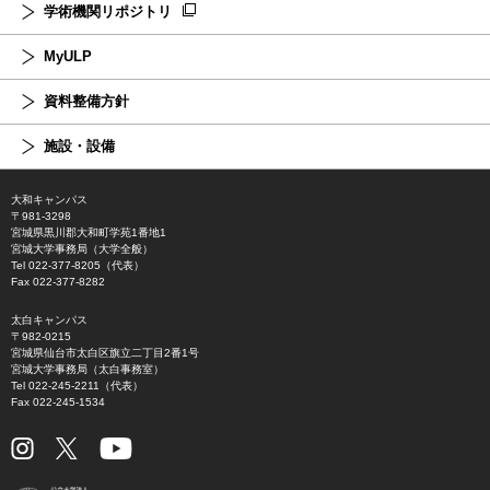
学術機関リポジトリ
MyULP
資料整備方針
施設・設備
大和キャンパス
〒981-3298
宮城県黒川郡大和町学苑1番地1
宮城大学事務局（大学全般）
Tel 022-377-8205（代表）
Fax 022-377-8282
太白キャンパス
〒982-0215
宮城県仙台市太白区旗立二丁目2番1号
宮城大学事務局（太白事務室）
Tel 022-245-2211（代表）
Fax 022-245-1534