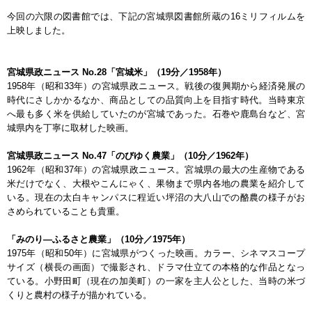
今回の六限の図書館では、下記の宮城県図書館所蔵の16ミリフィルムを
上映しました。
宮城県政ニュース No.28「宮城米」（19分／1958年）
1958年（昭和33年）の宮城県政ニュース。戦後の復興期から経済発展の
時代にさしかかるなか、商品としての品質向上を目指す時代。当時東京
へ最も多く米を供給していたのが宮城であった。石巻や鹿島台など、宮
城県内を丁寧に取材した映画。
宮城県政ニュース No.47「のびゆく農業」（10分／1962年）
1962年（昭和37年）の宮城県政ニュース。宮城県の最大の生産物である
米だけでなく、大根やこんにゃく、果物まで県内各地の農業を紹介して
いる。現在の太白キャンパスに程近い坪沼の大八山での酪農の様子がお
さめられていることも貴重。
「みのり—ふるさと農業」（10分／1975年）
1975年（昭和50年）に宮城県がつくった映画。カラー、シネマスコープ
サイズ（横長の画面）で撮影され、ドラマ仕立ての本格的な作品となっ
ている。小野田町（現在の加美町）の一家を主人公とした、当時の米づ
くりと農村の様子が描かれている。