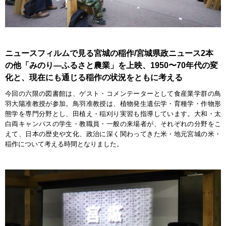
ニュースフィルムで見る宮城の稲作/宮城県政ニュース2本
の他「みのり—ふるさと農業」を上映、1950〜70年代の変
化と、現在にも通じる稲作の状況をともに考える
今回の六限の図書館は、ゲスト・コメンテーターとして食産業学群の鳥
羽大陽准教授が参加。鳥羽准教授は、植物発生遺伝学・育種学・作物形
態学を専門分野とし、田植え・稲刈り実習も指導しています。大和・太
白両キャンパスの学生・教職員・一般の来場者が、それぞれの分野をこ
えて、日本の歴史や文化、政治に深く関わってきた米・地元宮城の米・
稲作について考える時間となりました。