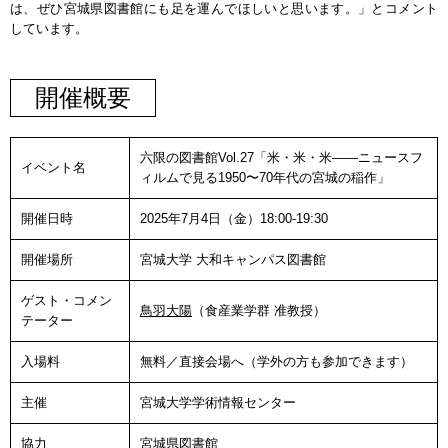
は、ぜひ宮城県図書館にも足を運んでほしいと思います。」とコメント
しています。
開催概要
六限の図書館Vol.27「米・米・米——ニュースフ
イベント名
ィルムで見る1950〜70年代の宮城の稲作」
開催日時
2025年7月4日（金）18:00-19:30
開催場所
宮城大学 大和キャンパス図書館
ゲスト・コメン
鳥羽大陽
（食産業学群 准教授）
テーター
入場料
無料／直接会場へ（学外の方も参加できます）
主催
宮城大学学術情報センター
協力
宮城県図書館