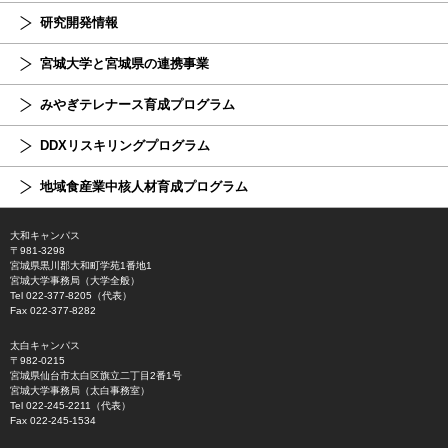
研究開発情報
宮城大学と宮城県の連携事業
みやぎテレナース育成プログラム
DDXリスキリングプログラム
地域食産業中核人材育成プログラム
大和キャンパス
〒981-3298
宮城県黒川郡大和町学苑1番地1
宮城大学事務局（大学全般）
Tel 022-377-8205（代表）
Fax 022-377-8282
太白キャンパス
〒982-0215
宮城県仙台市太白区旗立二丁目2番1号
宮城大学事務局（太白事務室）
Tel 022-245-2211（代表）
Fax 022-245-1534