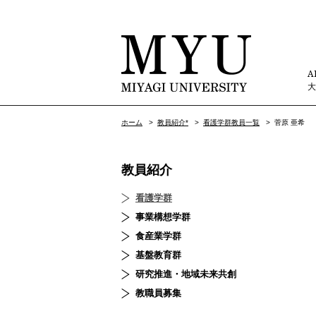
A
ホーム
>
教員紹介*
>
看護学群教員一覧
>
菅原 亜希
教員紹介
看護学群
事業構想学群
食産業学群
基盤教育群
研究推進・地域未来共創
教職員募集