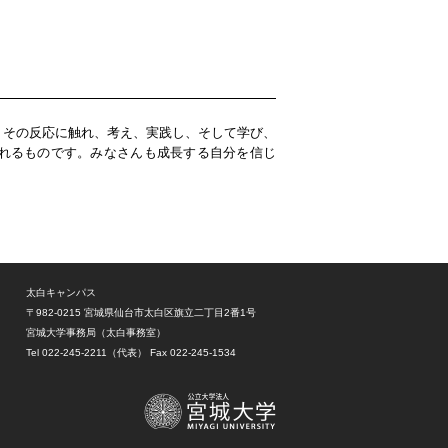
。その反応に触れ、考え、実践し、そして学び、
れるものです。みなさんも成長する自分を信じ
太白キャンパス
〒982-0215
宮城県仙台市太白区旗立二丁目2番1号
宮城大学事務局（太白事務室）
Tel 022-245-2211（代表）
Fax 022-245-1534