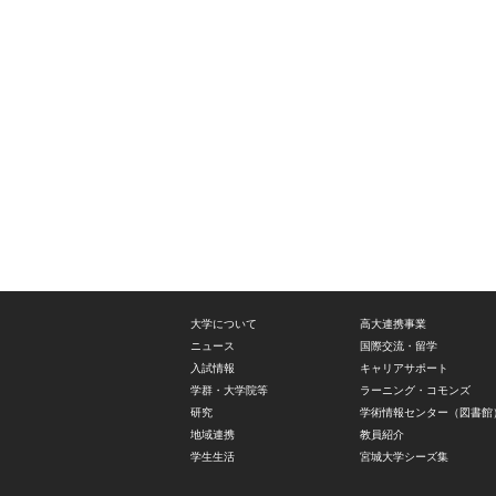
大学について
高大連携事業
ニュース
国際交流・留学
入試情報
キャリアサポート
学群・大学院等
ラーニング・コモンズ
研究
学術情報センター（図書館
地域連携
教員紹介
学生生活
宮城大学シーズ集