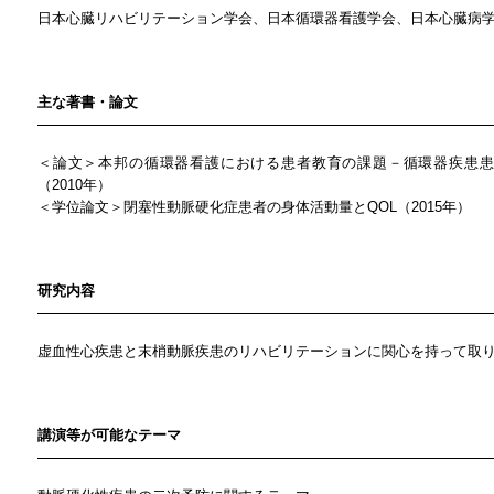
日本心臓リハビリテーション学会、日本循環器看護学会、日本心臓病
主な著書・論文
＜論文＞本邦の循環器看護における患者教育の課題－循環器疾患患
（2010年）
＜学位論文＞閉塞性動脈硬化症患者の身体活動量とQOL（2015年）
研究内容
虚血性心疾患と末梢動脈疾患のリハビリテーションに関心を持って取
講演等が可能なテーマ