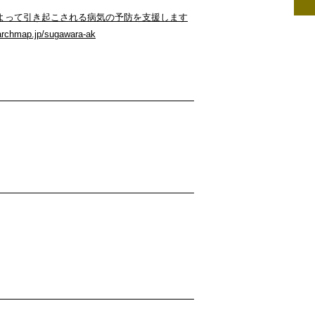
よって引き起こされる病気の予防を支援します
earchmap.jp/sugawara-ak