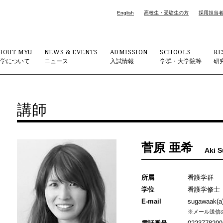
English
高校生・受験生の方
採用担当
BOUT MYU
NEWS & EVENTS
ADMISSION
SCHOOLS
RE
大学について
ニュース
入試情報
学群・大学院等
研
講師
菅原 亜希
Aki 
所属
看護学群
学位
看護学修士 
E-mail
sugawaak(a
※メール送信