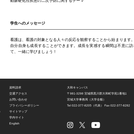
動脈硬化性疾患の二次予防に関するテーマ
学生へのメッセージ
看護は、看護の対象となる人々の反応を観察することから始まります
自分自身も成長することができます。成長を実感する瞬間は不意に訪
て、一緒に学びましょう！
資料請求
大和キャンパス
交通アクセス
〒981-3298
宮城県黒川郡大和町学苑1番地1
お問い合わせ
宮城大学事務局（大学全般）
プライバシーポリシー
Tel 022-377-8205（代表）
Fax 022-377-8282
）
サイトマップ
学内サイト
English