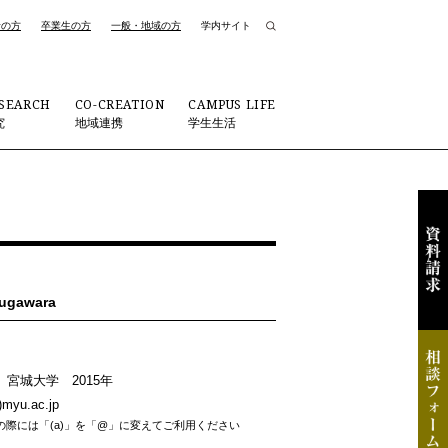
者の方
卒業生の方
一般・地域の方
学内サイト
SEARCH
CO-CREATION
CAMPUS LIFE
究
地域連携
学生生活
Sugawara
宮城大学 2015年
)myu.ac.jp
の際には「(a)」を「@」に変えてご利用ください