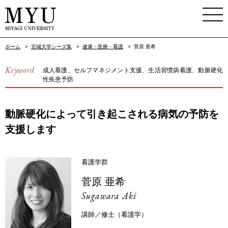
ホーム
>
宮城大学シーズ集
>
健康・医療・看護
>
菅原 亜希
Keyword
成人看護、セルフマネジメント支援、生活習慣病看護、動脈硬化
性疾患予防
動脈硬化によって引き起こされる病気の予防を
支援します
看護学群
菅原 亜希
Sugawara Aki
講師／修士（看護学）