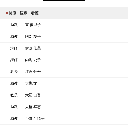
■
健康・医療・看護
助教
東 優里子
助教
阿部 愛子
講師
伊藤 佳美
講師
内海 史子
教授
江角 伸吾
助教
大槻 文
教授
大沼 由香
助教
大橋 幸恵
助教
小野寺 悦子