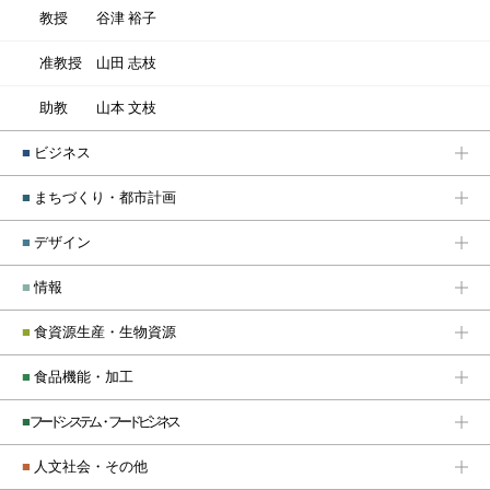
教授
谷津 裕子
准教授
山田 志枝
助教
山本 文枝
■
ビジネス
■
まちづくり・都市計画
■
デザイン
■
情報
■
食資源生産・生物資源
■
食品機能・加工
■
フードシステム・フードビジネス
■
人文社会・その他