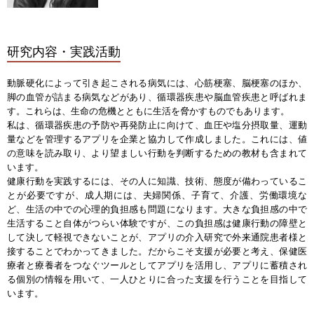
研究内容・実践活動
動脈硬化によって引き起こされる病気には、心筋梗塞、脳梗塞のほか、
脚の血管が詰まる病気などがあり、循環器疾患や脳血管疾患と呼ばれま
す。これらは、生命の危機とともに生活を脅かすものでもあります。
私は、循環器疾患の予防や再発防止に向けて、血圧や塩分摂取量、運動
量などを管理するアプリを企業と協力して作成しました。これには、値
の意味を読み取り、より望ましい行動を判断するための教材も含まれて
います。
健康行動を実践するには、その人に知識、技術、態度が備わっているこ
とが必要ですが、成人期には、夫婦関係、子育て、介護、労働環境な
ど、生活の中での心理的負担感も問題になります。大きな負担感の中で
生活すること自体がつらい体験ですが、この負担感は健康行動の障壁と
して決して軽視できないことが、アプリの介入研究で外来通院患者様と
接することでわかってきました。だからこそ支援が必要と考え、保健医
療者と療養者をつなぐツールとしてアプリを活用し、アプリに蓄積され
る個別の情報を用いて、一人ひとりに合った支援を行うことを目指して
います。