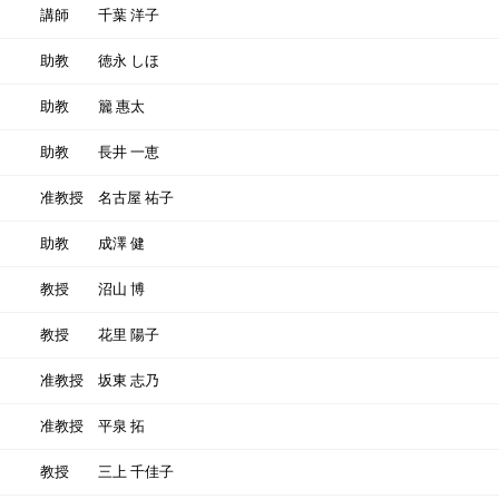
講師
千葉 洋子
助教
徳永 しほ
助教
籭 惠太
助教
長井 一恵
准教授
名古屋 祐子
助教
成澤 健
教授
沼山 博
教授
花里 陽子
准教授
坂東 志乃
准教授
平泉 拓
教授
三上 千佳子