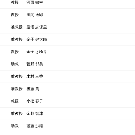
教授
河西 敏幸
教授
風間 逸郎
准教授
勝沼 志保里
准教授
金子 健太郎
教授
金子 さゆり
助教
菅野 郁美
准教授
木村 三香
准教授
後藤 篤
教授
小松 容子
准教授
金野 智津
助教
齋藤 沙織