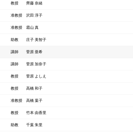
教授
齊藤 奈緒
准教授
沢田 淳子
准教授
霜山 真
助教
庄子 美智子
講師
菅原 亜希
講師
菅原 加奈子
教授
菅原 よしえ
教授
高橋 和子
准教授
高橋 葉子
教授
竹本 由香里
助教
千葉 朱里