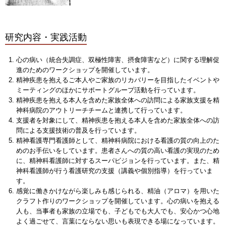
研究内容・実践活動
心の病い（統合失調症、双極性障害、摂食障害など）に関する理解促
進のためのワークショップを開催しています。
精神疾患を抱えるご本人やご家族のリカバリーを目指したイベントや
ミーティングのほかにサポートグループ活動を行っています。
精神疾患を抱える本人を含めた家族全体への訪問による家族支援を精
神科病院のアウトリーチチームと連携して行っています。
支援者を対象にして、精神疾患を抱える本人を含めた家族全体への訪
問による支援技術の普及を行っています。
精神看護専門看護師として、精神科病院における看護の質の向上のた
めのお手伝いをしています。患者さんへの質の高い看護の実現のため
に、精神科看護師に対するスーパビジョンを行っています。また、精
神科看護師が行う看護研究の支援（講義や個別指導）を行っていま
す。
感覚に働きかけながら楽しみも感じられる、精油（アロマ）を用いた
クラフト作りのワークショップを開催しています。心の病いを抱える
人も、当事者も家族の立場でも、子どもでも大人でも、安心かつ心地
よく過ごせて、言葉にならない思いも表現できる場になっています。