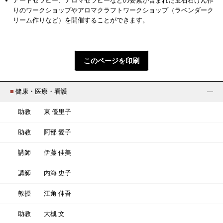
アートセラピー、アロマセラピーなどの要素が含まれた宝石石けん作
りのワークショップやアロマクラフトワークショップ（ラベンダーク
リーム作りなど）を開催することができます。
このページを印刷
■
健康・医療・看護
助教
東 優里子
助教
阿部 愛子
講師
伊藤 佳美
講師
内海 史子
教授
江角 伸吾
助教
大槻 文