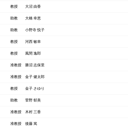
教授
大沼 由香
助教
大橋 幸恵
助教
小野寺 悦子
教授
河西 敏幸
教授
風間 逸郎
准教授
勝沼 志保里
准教授
金子 健太郎
教授
金子 さゆり
助教
菅野 郁美
准教授
木村 三香
准教授
後藤 篤