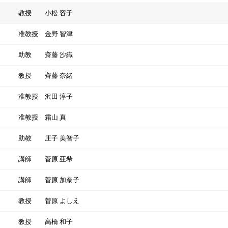
教授
小松 容子
准教授
金野 智津
助教
齋藤 沙織
教授
齊藤 奈緒
准教授
沢田 淳子
准教授
霜山 真
助教
庄子 美智子
講師
菅原 亜希
講師
菅原 加奈子
教授
菅原 よしえ
教授
高橋 和子