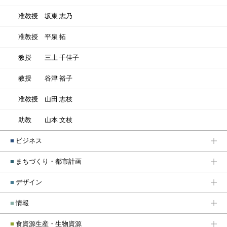
准教授
坂東 志乃
准教授
平泉 拓
教授
三上 千佳子
教授
谷津 裕子
准教授
山田 志枝
助教
山本 文枝
■
ビジネス
■
まちづくり・都市計画
■
デザイン
■
情報
■
食資源生産・生物資源