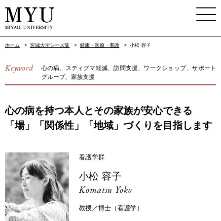
ホーム
>
宮城大学シーズ集
>
健康・医療・看護
>
小松 容子
Keyword
心の病、スティグマ軽減、訪問支援、ワークショップ、サポート
グループ、家族支援
心の病を持つ本人とその家族が安心できる
「場」「関係性」「地域」づくりを目指します
看護学群
小松 容子
Komatsu Yoko
教授／博士（看護学）