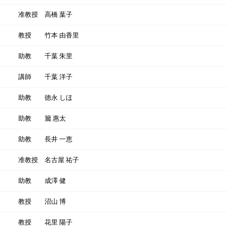
准教授
高橋 葉子
教授
竹本 由香里
助教
千葉 朱里
講師
千葉 洋子
助教
徳永 しほ
助教
籭 惠太
助教
長井 一恵
准教授
名古屋 祐子
助教
成澤 健
教授
沼山 博
教授
花里 陽子