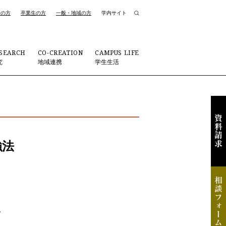
者の方
卒業生の方
一般・地域の方
学内サイト
SEARCH
CO-CREATION
CAMPUS LIFE
究
地域連携
学生生活
強法
ン