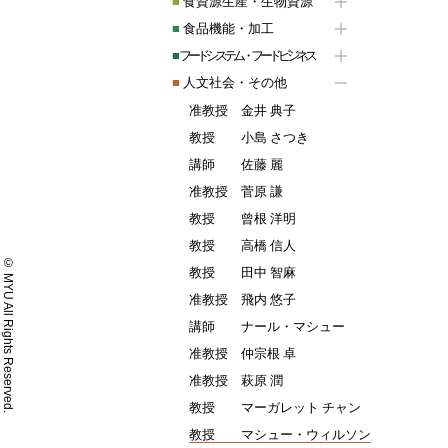
■
食資源生産・生物資源
■
食品機能・加工
■
フードシステム・フードビジネス
■
人文社会・その他
准教授
金井 典子
教授
小島 さつき
講師
佐藤 麗
准教授
菅原 謙
教授
曾根 洋明
教授
高橋 信人
© MYU All Rights Reserved.
教授
田中 智麻
准教授
飛内 悠子
講師
ナール・マシュー
准教授
仲宗根 卓
准教授
萩原 潤
教授
マーガレット チャン
教授
マシュー・ウィルソン