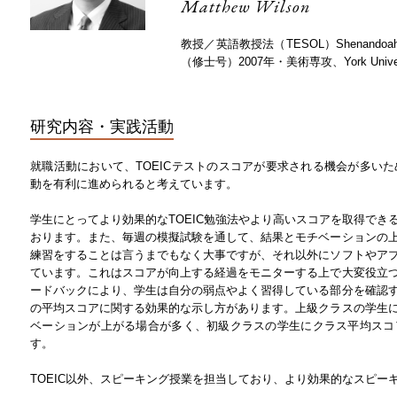
Matthew Wilson
教授／英語教授法（TESOL）Shenandoa
（修士号）2007年・美術専攻、York Uni
研究内容・実践活動
就職活動において、TOEICテストのスコアが要求される機会が多いた
動を有利に進められると考えています。
学生にとってより効果的なTOEIC勉強法やより高いスコアを取得でき
おります。また、毎週の模擬試験を通して、結果とモチベーションの
練習をすることは言うまでもなく大事ですが、それ以外にソフトやア
ています。これはスコアが向上する経過をモニターする上で大変役立
ードバックにより、学生は自分の弱点やよく習得している部分を確認
の平均スコアに関する効果的な示し方があります。上級クラスの学生
ベーションが上がる場合が多く、初級クラスの学生にクラス平均スコ
す。
TOEIC以外、スピーキング授業を担当しており、より効果的なスピー