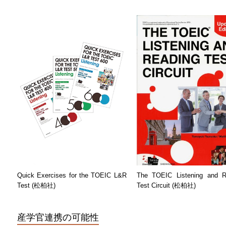
Quick Exercises for the TOEIC L&R
The TOEIC Listening and R
Test (松柏社)
Test Circuit (松柏社)
産学官連携の可能性