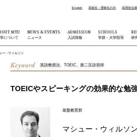
English
高校生・受験生の方
採用担当
BOUT MYU
NEWS & EVENTS
ADMISSION
SCHOOLS
RE
大学について
ニュース
入試情報
学群・大学院等
研
ュー・ウィルソン
Keyword
英語教授法、TOEIC、第二言語習得
TOEICやスピーキングの効果的な勉
基盤教育群
マシュー・ウィルソ