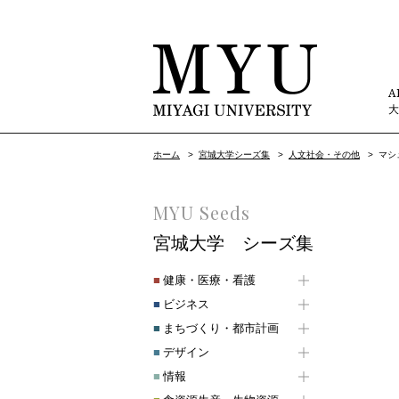
A
ホーム
>
宮城大学シーズ集
>
人文社会・その他
>
マシ
MYU Seeds
宮城大学 シーズ集
■
健康・医療・看護
■
ビジネス
■
まちづくり・都市計画
■
デザイン
■
情報