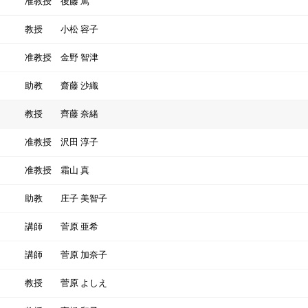
准教授
後藤 篤
教授
小松 容子
准教授
金野 智津
助教
齋藤 沙織
教授
齊藤 奈緒
准教授
沢田 淳子
准教授
霜山 真
助教
庄子 美智子
講師
菅原 亜希
講師
菅原 加奈子
教授
菅原 よしえ