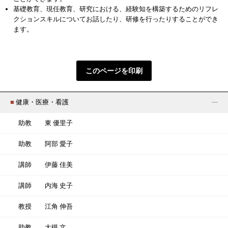
基礎教育、現任教育、研究における、経験知を構築するためのリフレ
クションスキルについてお話したり、研修を行ったりすることができ
ます。
このページを印刷
■
健康・医療・看護
助教
東 優里子
助教
阿部 愛子
講師
伊藤 佳美
講師
内海 史子
教授
江角 伸吾
助教
大槻 文