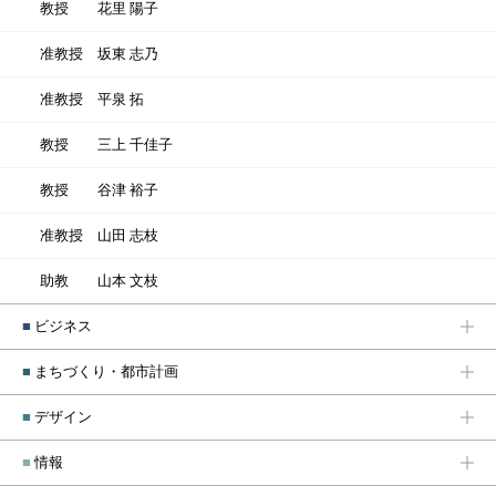
教授
花里 陽子
准教授
坂東 志乃
准教授
平泉 拓
教授
三上 千佳子
教授
谷津 裕子
准教授
山田 志枝
助教
山本 文枝
■
ビジネス
■
まちづくり・都市計画
■
デザイン
■
情報