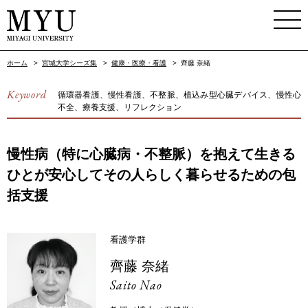
ホーム
>
宮城大学シーズ集
>
健康・医療・看護
>
齊藤 奈緒
Keyword
循環器看護、慢性看護、不整脈、植込み型心臓デバイス、慢性心
不全、療養支援、リフレクション
慢性病（特に心臓病・不整脈）を抱えて生きる
ひとが安心してその人らしく暮らせるための包
括支援
看護学群
齊藤 奈緒
Saito Nao