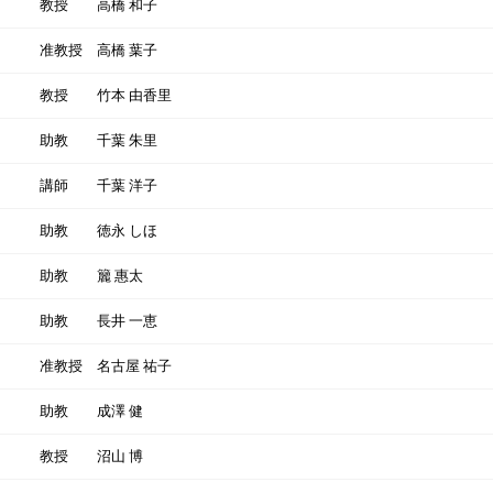
教授
高橋 和子
准教授
高橋 葉子
教授
竹本 由香里
助教
千葉 朱里
講師
千葉 洋子
助教
徳永 しほ
助教
籭 惠太
助教
長井 一恵
准教授
名古屋 祐子
助教
成澤 健
教授
沼山 博