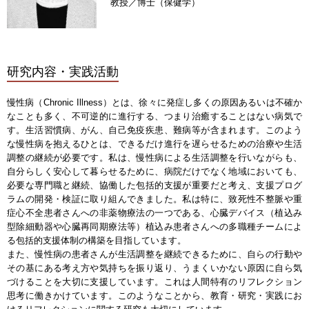
教授／博士（保健学）
研究内容・実践活動
慢性病（Chronic Illness）とは、徐々に発症し多くの原因あるいは不確か
なことも多く、不可逆的に進行する、つまり治癒することはない病気で
す。生活習慣病、がん、自己免疫疾患、難病等が含まれます。このよう
な慢性病を抱えるひとは、できるだけ進行を遅らせるための治療や生活
調整の継続が必要です。私は、慢性病による生活調整を行いながらも、
自分らしく安心して暮らせるために、病院だけでなく地域においても、
必要な専門職と継続、協働した包括的支援が重要だと考え、支援プログ
ラムの開発・検証に取り組んできました。私は特に、致死性不整脈や重
症心不全患者さんへの非薬物療法の一つである、心臓デバイス（植込み
型除細動器や心臓再同期療法等）植込み患者さんへの多職種チームによ
る包括的支援体制の構築を目指しています。
また、慢性病の患者さんが生活調整を継続できるために、自らの行動や
その基にある考え方や気持ちを振り返り、うまくいかない原因に自ら気
づけることを大切に支援しています。これは人間特有のリフレクション
思考に働きかけています。このようなことから、教育・研究・実践にお