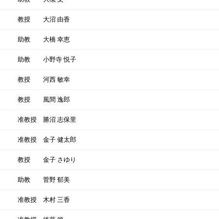
教授
大沼 由香
助教
大橋 幸恵
助教
小野寺 悦子
教授
河西 敏幸
教授
風間 逸郎
准教授
勝沼 志保里
准教授
金子 健太郎
教授
金子 さゆり
助教
菅野 郁美
准教授
木村 三香