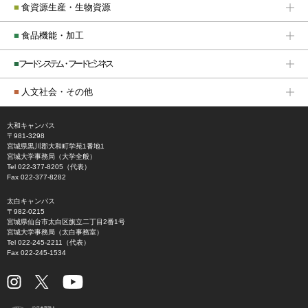
■
食資源生産・生物資源
■
食品機能・加工
■
フードシステム・フードビジネス
■
人文社会・その他
大和キャンパス
〒981-3298
宮城県黒川郡大和町学苑1番地1
宮城大学事務局（大学全般）
Tel 022-377-8205（代表）
Fax 022-377-8282
太白キャンパス
〒982-0215
宮城県仙台市太白区旗立二丁目2番1号
宮城大学事務局（太白事務室）
Tel 022-245-2211（代表）
Fax 022-245-1534