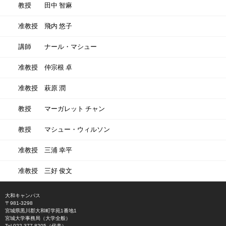
教授
田中 智麻
准教授
飛内 悠子
講師
ナール・マシュー
准教授
仲宗根 卓
准教授
萩原 潤
教授
マーガレット チャン
教授
マシュー・ウィルソン
准教授
三浦 幸平
准教授
三好 俊文
大和キャンパス
〒981-3298
宮城県黒川郡大和町学苑1番地1
宮城大学事務局（大学全般）
Tel 022-377-8205（代表）