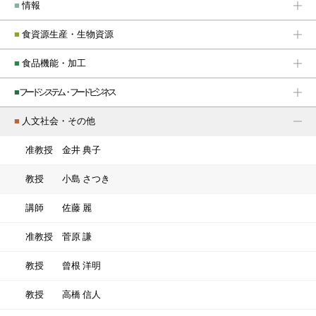
■
情報
■
食資源生産・生物資源
■
食品機能・加工
■
フードシステム・フードビジネス
■
人文社会・その他
准教授
金井 典子
教授
小島 さつき
講師
佐藤 麗
准教授
菅原 謙
教授
曾根 洋明
教授
高橋 信人