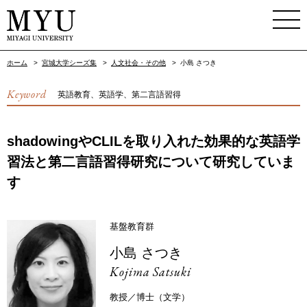
ホーム
>
宮城大学シーズ集
>
人文社会・その他
>
小島 さつき
Keyword
英語教育、英語学、第二言語習得
shadowingやCLILを取り入れた効果的な英語学
習法と第二言語習得研究について研究していま
す
基盤教育群
小島 さつき
Kojima Satsuki
教授／博士（文学）