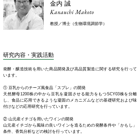
金内 誠
Kanauchi Makoto
教授／博士（生物環境調節学）
研究内容・実践活動
発酵・醸造技術を用いた商品開発及び高品質製造に関する研究を行って
います。
① 豆乳からのチーズ風食品「スプレ」の開発
天然酵母1200株の中から豆乳を凝固させる能力をもつSCY03株を分離
し、食品に応用できるような凝固のメカニズムなどの基礎研究および味
付けなどの応用研究を行っています。
② 山元産イチゴを用いたワインの開発
山元産イチゴから風味の良いワインを造るための発酵条件や「かもし」
条件、香気分析などの検討を行っています。