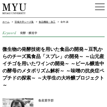
ホーム
>
宮城大学シーズ集
>
食品機能・加工
>
金内 誠
Keyword
発酵・醸造学
微生物の発酵技術を用いた食品の開発～豆乳か
らのチーズ風食品「スプレ」の開発～ ～山元産
イチゴを用いたワインの開発～ ～ビール醸造中
の酵母のメタボリズム解析～ ～味噌の抗炎症ペ
プチドの探索～ ～大学生の大吟醸プロジェクト
～
食産業学群