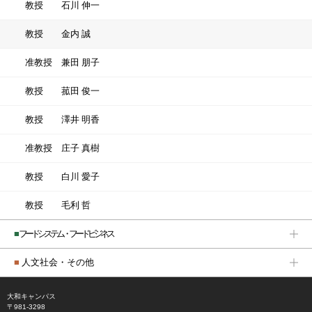
教授
石川 伸一
教授
金内 誠
准教授
兼田 朋子
教授
菰田 俊一
教授
澤井 明香
准教授
庄子 真樹
教授
白川 愛子
教授
毛利 哲
■
フードシステム・フードビジネス
■
人文社会・その他
大和キャンパス
〒981-3298