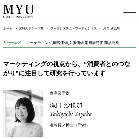
ホーム
>
宮城大学シーズ集
>
フードシステム・フードビジネス
>
滝口 沙也加
Keyword
マーケティング,顧客価値,文脈価値,消費者評価,商品開発
マーケティングの視点から、“消費者とのつな
がり”に注目して研究を行っています
食産業学群
滝口 沙也加
Takiguchi Sayaka
准教授／博士（学術）