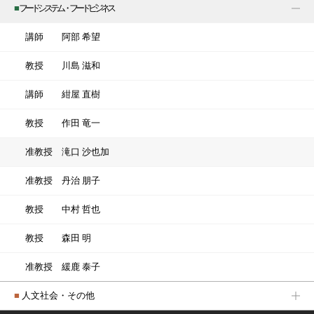
■
フードシステム・フードビジネス
講師
阿部 希望
教授
川島 滋和
講師
紺屋 直樹
教授
作田 竜一
准教授
滝口 沙也加
准教授
丹治 朋子
教授
中村 哲也
教授
森田 明
准教授
緩鹿 泰子
■
人文社会・その他