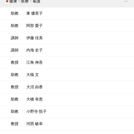
■
健康・医療・看護
助教
東 優里子
助教
阿部 愛子
講師
伊藤 佳美
講師
内海 史子
教授
江角 伸吾
助教
大槻 文
教授
大沼 由香
助教
大橋 幸恵
助教
小野寺 悦子
教授
河西 敏幸