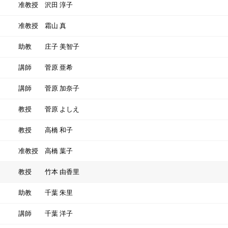
准教授
沢田 淳子
准教授
霜山 真
助教
庄子 美智子
講師
菅原 亜希
講師
菅原 加奈子
教授
菅原 よしえ
教授
高橋 和子
准教授
高橋 葉子
教授
竹本 由香里
助教
千葉 朱里
講師
千葉 洋子