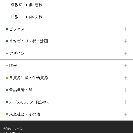
准教授
山田 志枝
助教
山本 文枝
■
ビジネス
■
まちづくり・都市計画
■
デザイン
■
情報
■
食資源生産・生物資源
■
食品機能・加工
■
フードシステム・フードビジネス
■
人文社会・その他
大和キャンパス