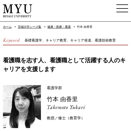
ホーム
>
宮城大学シーズ集
>
健康・医療・看護
>
竹本 由香里
Keyword
基礎看護学、キャリア教育、キャリア発達、看護技術教育
看護職を志す人、看護職として活躍する人のキ
ャリアを支援します
看護学群
竹本 由香里
Takemoto Yukari
教授／修士（教育学）