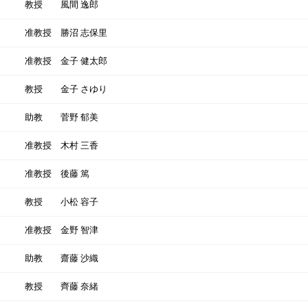
教授
風間 逸郎
准教授
勝沼 志保里
准教授
金子 健太郎
教授
金子 さゆり
助教
菅野 郁美
准教授
木村 三香
准教授
後藤 篤
教授
小松 容子
准教授
金野 智津
助教
齋藤 沙織
教授
齊藤 奈緒