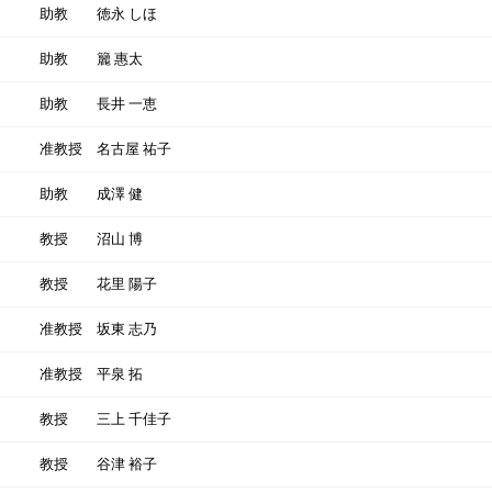
助教
徳永 しほ
助教
籭 惠太
助教
長井 一恵
准教授
名古屋 祐子
助教
成澤 健
教授
沼山 博
教授
花里 陽子
准教授
坂東 志乃
准教授
平泉 拓
教授
三上 千佳子
教授
谷津 裕子