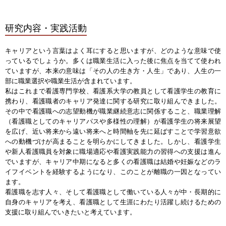
研究内容・実践活動
キャリアという言葉はよく耳にすると思いますが、どのような意味で使
っているでしょうか。多くは職業生活に入った後に焦点を当てて使われ
ていますが、本来の意味は「その人の生き方・人生」であり、人生の一
部に職業選択や職業生活が含まれています。
私はこれまで看護専門学校、看護系大学の教員として看護学生の教育に
携わり、看護職者のキャリア発達に関する研究に取り組んできました。
その中で看護職への志望動機が職業継続意志に関係すること、職業理解
（看護職としてのキャリアパスや多様性の理解）が看護学生の将来展望
を広げ、近い将来から遠い将来へと時間軸を先に延ばすことで学習意欲
への動機づけが高まることを明らかにしてきました。しかし、看護学生
や新人看護職員を対象に職場適応や看護実践能力の習得への支援は進ん
でいますが、キャリア中期になると多くの看護職は結婚や妊娠などのラ
イフイベントを経験するようになり、このことが離職の一因となってい
ます。
看護職を志す人々、そして看護職として働いている人々が中・長期的に
自身のキャリアを考え、看護職として生涯にわたり活躍し続けるための
支援に取り組んでいきたいと考えています。