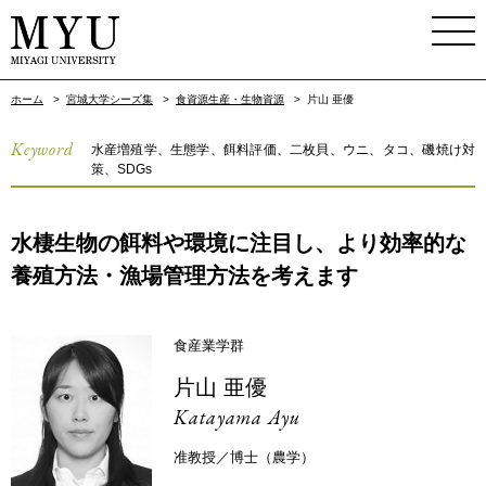
ホーム
>
宮城大学シーズ集
>
食資源生産・生物資源
>
片山 亜優
Keyword
水産増殖学、生態学、餌料評価、二枚貝、ウニ、タコ、磯焼け対
策、SDGs
水棲生物の餌料や環境に注目し、より効率的な
養殖方法・漁場管理方法を考えます
食産業学群
片山 亜優
Katayama Ayu
准教授／博士（農学）