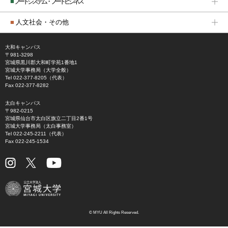
■
フードシステム・フードビジネス
■
人文社会・その他
大和キャンパス
〒981-3298
宮城県黒川郡大和町学苑1番地1
宮城大学事務局（大学全般）
Tel 022-377-8205（代表）
Fax 022-377-8282
太白キャンパス
〒982-0215
宮城県仙台市太白区旗立二丁目2番1号
宮城大学事務局（太白事務室）
Tel 022-245-2211（代表）
Fax 022-245-1534
© MYU All Rights Reserved.