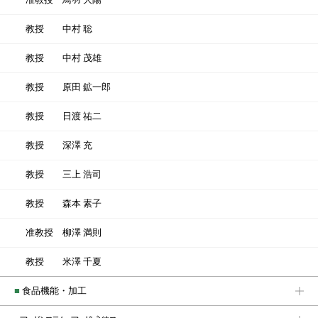
教授
中村 聡
教授
中村 茂雄
教授
原田 鉱一郎
教授
日渡 祐二
教授
深澤 充
教授
三上 浩司
教授
森本 素子
准教授
柳澤 満則
教授
米澤 千夏
■
食品機能・加工