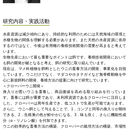
研究内容・実践活動
水産資源は減少傾向にあり、持続的な利用のためには天然海域の環境と
水棲生物の関係を理解する必要があります。また天然の水産資源に依存
するのではなく、今後は有用種の養殖技術開発の需要が高まると考えて
います。
生物生産において最も重要なポイントは餌です。養殖技術開発において
も餌の開発が鍵となると考え、餌の研究に取り組んでいます。
現在は、マメ科植物を餌料としたウニの畜養方法の開発、事業化を目指
しています。ウニだけでなく、マダコやホタテガイなど無脊椎動物を中
心に新規餌料の開発、養殖方法の提案に向けて研究しています。
＜クローバーウニ開発＞
身入りが悪いウニを畜養し、商品価値を高める取り組みを行っていま
す。畜養には餌が重要であり、未利用資源であるクローバーに注目しま
した。クローバーは周年生産でき、低コストで生産が可能であります。
さらに、ウニへ餌として与えることで、1．コンブと同等の身入りが期待
できる、2．生殖巣の色が鮮やかになる、3．味も良く、さらに機能性成
分（α－リノレン酸）を付加できます。
ウニの効率的な畜養方法の構築、クローバーの栽培方法の構築、市場性