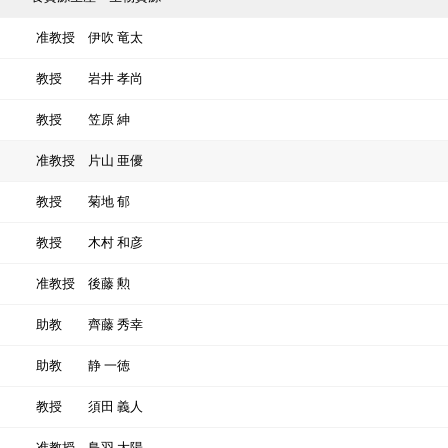
准教授
伊吹 竜太
教授
岩井 孝尚
教授
笠原 紳
准教授
片山 亜優
教授
菊地 郁
教授
木村 和彦
准教授
後藤 勲
助教
齊藤 秀幸
助教
静 一徳
教授
須田 義人
准教授
鳥羽 大陽