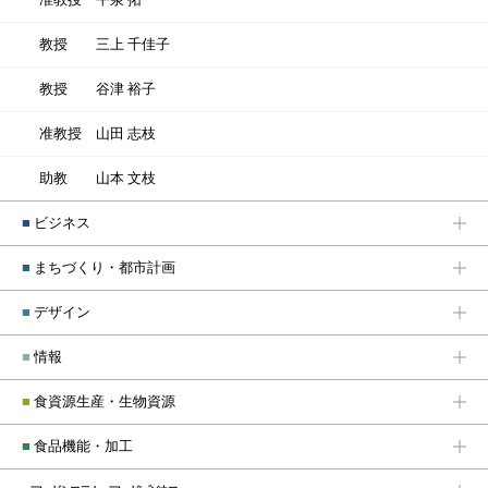
教授
三上 千佳子
教授
谷津 裕子
准教授
山田 志枝
助教
山本 文枝
■
ビジネス
■
まちづくり・都市計画
■
デザイン
■
情報
■
食資源生産・生物資源
■
食品機能・加工