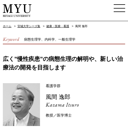
ホーム
>
宮城大学シーズ集
>
健康・医療・看護
>
風間 逸郎
Keyword
病態生理学、内科学、一般生理学
広く”慢性疾患”の病態生理の解明や、新しい治
療法の開発を目指します
看護学群
風間 逸郎
Kazama Itsuro
教授／医学博士