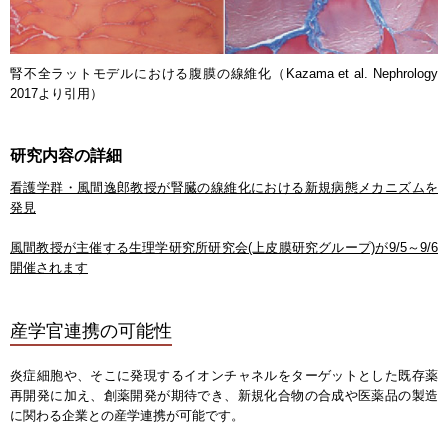
腎不全ラットモデルにおける腹膜の線維化（Kazama et al. Nephrology
2017より引用）
研究内容の詳細
看護学群・風間逸郎教授が腎臓の線維化における新規病態メカニズムを
発見
風間教授が主催する生理学研究所研究会(上皮膜研究グループ)が9/5～9/6
開催されます
産学官連携の可能性
炎症細胞や、そこに発現するイオンチャネルをターゲットとした既存薬
再開発に加え、創薬開発が期待でき、新規化合物の合成や医薬品の製造
に関わる企業との産学連携が可能です。