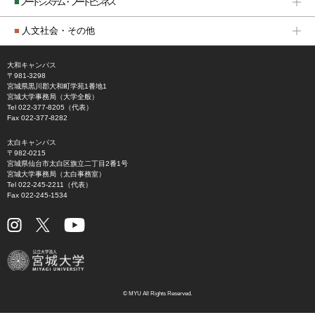
■
フードシステム・フードビジネス
■
人文社会・その他
大和キャンパス
〒981-3298
宮城県黒川郡大和町学苑1番地1
宮城大学事務局（大学全般）
Tel 022-377-8205（代表）
Fax 022-377-8282
太白キャンパス
〒982-0215
宮城県仙台市太白区旗立二丁目2番1号
宮城大学事務局（太白事務室）
Tel 022-245-2211（代表）
Fax 022-245-1534
© MYU All Rights Reserved.