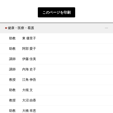
このページを印刷
■
健康・医療・看護
助教
東 優里子
助教
阿部 愛子
講師
伊藤 佳美
講師
内海 史子
教授
江角 伸吾
助教
大槻 文
教授
大沼 由香
助教
大橋 幸恵