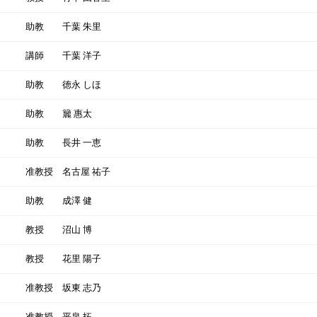
助教
千葉 朱里
講師
千葉 洋子
助教
徳永 しほ
助教
籭 惠太
助教
長井 一恵
准教授
名古屋 祐子
助教
成澤 健
教授
沼山 博
教授
花里 陽子
准教授
坂東 志乃
准教授
平泉 拓