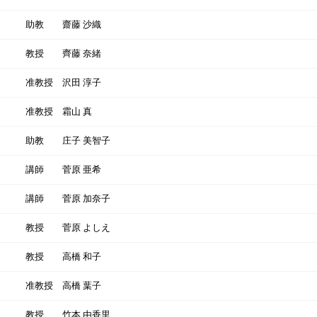
助教
齋藤 沙織
教授
齊藤 奈緒
准教授
沢田 淳子
准教授
霜山 真
助教
庄子 美智子
講師
菅原 亜希
講師
菅原 加奈子
教授
菅原 よしえ
教授
高橋 和子
准教授
高橋 葉子
教授
竹本 由香里