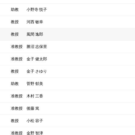
助教
小野寺 悦子
教授
河西 敏幸
教授
風間 逸郎
准教授
勝沼 志保里
准教授
金子 健太郎
教授
金子 さゆり
助教
菅野 郁美
准教授
木村 三香
准教授
後藤 篤
教授
小松 容子
准教授
金野 智津