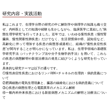
研究内容・実践活動
私はこれまで、生理学分野の研究の中に解剖学や病理学の知識も織り交
ぜ、内科医としての知識や経験も生かしながら、臨床医学に直結した”病
態生理学研究”を行ってきました。近年では、いわゆる慢性疾患（慢性腎
臓病、慢性閉塞性肺疾患）だけでなく、生活習慣病や癌、認知症など、
高齢化に伴って増加する疾患の病態形成過程に、組織の“慢性炎症性疾
患”が関与することが明らかになっています。私は、生理学領域の基礎医
学研究手法（パッチクランプ法や分子生物学的手法）を用いて、これら
の疾患の病態解明や新規治療法の発見に結びつくような研究を行ってい
ます。
具体的な研究テーマは以下の通りです。
①慢性炎症性疾患におけるリンパ球K+チャネルの生理的・病的意義につ
いて
②肥満細胞の電気生理現象と、臓器の線維化における病的意義について
③心疾患の病態生理と心電図異常のメカニズム解析
④一般内科外来疾患における新規病態メカニズムの解明と治療法につい
て