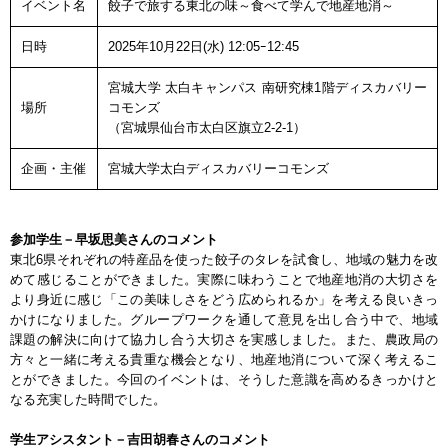
イベント名
餃子で旅する東北の味～食べて学んで地産地消～
日時
2025年10月22日(水) 12:05ｰ12:45
宮城大学 太白キャンパス 南研究棟1階ディスカバリー
場所
コモンズ
（宮城県仙台市太白区旗立2-2-1）
企画・主催
宮城大学太白ディスカバリーコモンズ
参加学生－早坂思美さんのコメント
東北6県それぞれの特産品を使った餃子のタレを試食し、地域の魅力を改
めて感じることができました。実際に味わうことで地産地消の大切さを
より身近に感じ「この美味しさをどう広められるか」を考える良いきっ
かけになりました。グループワークを通して意見を出し合う中で、地域
課題の解決に向けて協力し合う大切さを実感しました。また、農政局の
方々と一緒に考える貴重な機会となり、地産地消について深く考えるこ
とができました。今回のイベントは、そうした意識を高めるきっかけと
なる充実した時間でした。
学生アシスタント－吉田胡春さんのコメント