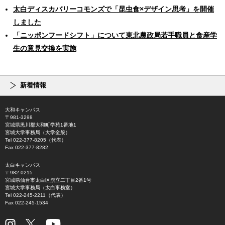
太白ディスカバリーコモンズで「昆虫食×デザイン思考」を開催
しました
「ニッポンフードシフト」について東北農政局若手職員と食産学
生の意見交換を実施
新着情報
大和キャンパス
〒981-3298
宮城県黒川郡大和町学苑1番地1
宮城大学事務局（大学全般）
Tel 022-377-8205（代表）
Fax 022-377-8282
太白キャンパス
〒982-0215
宮城県仙台市太白区旗立二丁目2番1号
宮城大学事務局（太白事務室）
Tel 022-245-2211（代表）
Fax 022-245-1534