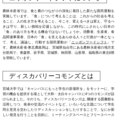
農林水産省では、食と農のつながりの深化に着目した新たな国民運動を
実施しています。「食」について考えることは、これからの社会を考え
ること、人の生き方を考えること。今こそ、変えるべきは変え、守るべ
きは守り、新しい挑戦を応援しながら、この時代にふさわしい日本の
「食」のあり方を考える機会ではないでしょうか。消費者、生産者、食
品関連事業者、日本の「食」を支えるあらゆる人々と行政が一体となっ
て、考え、議論し、行動する国民運動が「
ニッポンフードシフト
」で
す。農林水産省-東北農政局は、宮城県仙台市にある農林水産省の地方支
分部局で、青森県、岩手県、宮城県、秋田県、山形県、福島県の東北6県
を管轄しています。
ディスカバリーコモンズとは
宮城大学では「キャンパスにもっと学生の居場所を」をモットーに、学
習の機会を提供する場として大和・太白キャンパスに4つのコモンズが設
けられました。そのうち、ディスカバリーコモンズは, 隣接する図書館を
活用しつつ、発表や交流のイベントなど、いろいろな主題について学生
同士意見を交わしたりディスカッションをしたりすることで、なにか新
しい発見を行うことを目的に、ミーティングスペースとフリースペース