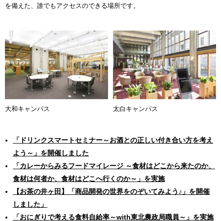
を備えた、誰でもアクセスのできる場所です。
大和キャンパス
太白キャンパス
「ドリンクスマートセミナー～お酒との正しい付き合い方を考え
よう～」を開催しました
「カレーからみるフードマイレージ ～食材はどこから来たのか、
食材は何者か、食材はどこへ行くのか～」を実施
【お茶の井ヶ田】「商品開発の世界をのぞいてみよう♪」を開催
しました」
「おにぎりで考える食料自給率～with東北農政局職員～」を実施