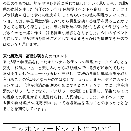
今回の企画では、地産地消を身近に感じてほしいという思いから、東北6
県の食材を使った“餃子のタレ作り”体験型イベントを企画しました。クイ
ズや試食を通して食材の魅力を知ってもらいその後の調理やディスカッ
ションでは、学生同士が楽しみながら意見交換する様子を見ることがで
きとても嬉しく感じました。東北農政局の皆様からも多くの学びをいた
だき企画を一緒に作り上げる貴重な経験となりました。今回のイベント
を通して、地産地消を自分ごととして考えるきっかけを提供できたので
はないかと思います。
東北農政局－冨樫沙瑛さんのコメント
東北6県の特産品を使ったオリジナル餃子タレの調理では、クイズなどを
交え、和気あいあいと楽しみながら取り組んでいる姿が印象的でした。
素材を生かしたユニークなタレが完成し、普段の食事に地産地消を取り
入れることの第1歩となったのではないでしょうか。また、ディスカッシ
ョンでは、「地産地消の促進のためにできること」をテーマに、地産地
消のメリットだけでなく、デメリットや課題にも着目し、学生ならでは
の視点での意見が多く見受けられ、大変感心しました。本イベントが、
今後の食材選択や消費行動において地場産品を選ぶことのきっかけとな
ることを期待しています。
ニッポンフードシフトについて