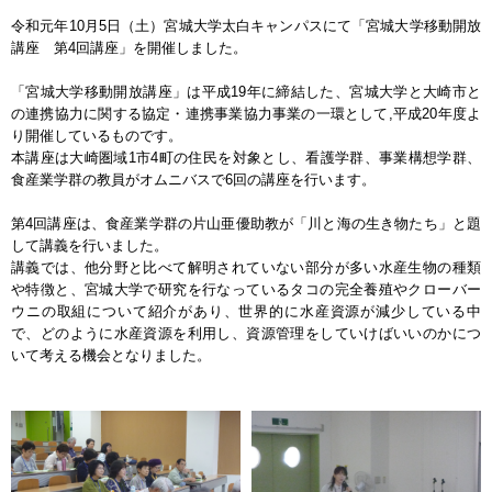
令和元年10月5日（土）宮城大学太白キャンパスにて「宮城大学移動開放
講座 第4回講座」を開催しました。
「宮城大学移動開放講座」は平成19年に締結した、宮城大学と大崎市と
の連携協力に関する協定・連携事業協力事業の一環として,平成20年度よ
り開催しているものです。
本講座は大崎圏域1市4町の住民を対象とし、看護学群、事業構想学群、
食産業学群の教員がオムニバスで6回の講座を行います。
第4回講座は、食産業学群の片山亜優助教が「川と海の生き物たち」と題
して講義を行いました。
講義では、他分野と比べて解明されていない部分が多い水産生物の種類
や特徴と、宮城大学で研究を行なっているタコの完全養殖やクローバー
ウニの取組について紹介があり、世界的に水産資源が減少している中
で、どのように水産資源を利用し、資源管理をしていけばいいのかにつ
いて考える機会となりました。