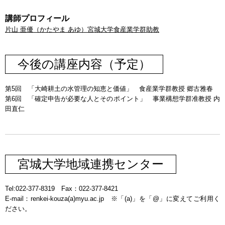
講師プロフィール
片山 亜優（かたやま あゆ）宮城大学食産業学群助教
今後の講座内容（予定）
第5回 「大崎耕土の水管理の知恵と価値」 食産業学群教授 郷古雅春
第6回 「確定申告が必要な人とそのポイント」 事業構想学群准教授 内
田直仁
宮城大学地域連携センター
Tel:022-377-8319 Fax：022-377-8421
E-mail：renkei-kouza(a)myu.ac.jp ※「(a)」を「@」に変えてご利用く
ださい。