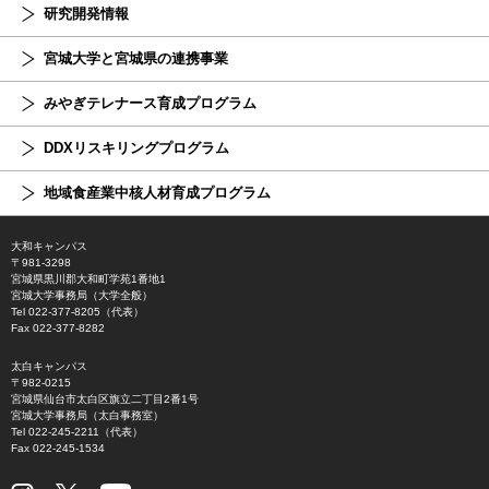
研究開発情報
宮城大学と宮城県の連携事業
みやぎテレナース育成プログラム
DDXリスキリングプログラム
地域食産業中核人材育成プログラム
大和キャンパス
〒981-3298
宮城県黒川郡大和町学苑1番地1
宮城大学事務局（大学全般）
Tel 022-377-8205（代表）
Fax 022-377-8282
太白キャンパス
〒982-0215
宮城県仙台市太白区旗立二丁目2番1号
宮城大学事務局（太白事務室）
Tel 022-245-2211（代表）
Fax 022-245-1534