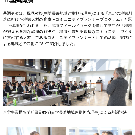
Ⅱ基調講演
基調講演は、風見教授(副学長兼地域連携担当理事)による「
東北の地域創
造にむけた地域人材の育成〜コミュニティプランナープログラム
」と題
した講演が行われました。地域フィールドワークを通して学生が「地域
が抱える多様な課題の解決や、地域が求める多様なコミュニティづくり
に貢献する人材」であるコミュニティプランナーとしての活動、実践に
よる地域との共創について紹介しました。
本学事業構想学群風見教授(副学長兼地域連携担当理事)による基調講演