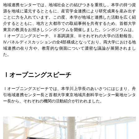
地域連携センターでは、地域社会との結びつきを重視し、本学の持つ資
源を地域に還元するとともに、産官学金連携により研究成果を産み出す
ことに力を入れています。この度、本学が地域と連携した活動を広く紹
介するとともに、地方と大都市での取組事例を共有するため、首都大学
東京の教員をお招きしシンポジウムを開催しました。シンポジウムは、
Ⅰオープニングスピーチ、Ⅱ基調講演、Ⅲそれぞれの大学の活動報告、
Ⅳパネルディスカッションの全4部構成となっており、両大学における地
域連携の在り方や、教育的な側面について濃密な議論が展開されまし
た。
Ⅰオープニングスピーチ
Ⅰオープニングスピーチでは、本学川上学長のあいさつにはじまり、舟
引地域連携センター長と首都大学東京地域共創科学センター菊地センタ
ー長から、それぞれの機関の活動紹介が行われました。