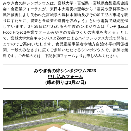
みやぎ食の絆シンポジウムは、宮城大学・宮城県・宮城県食品産業協議
会・食産業フォーラムが、東日本大震災の翌年から「震災や原発事故の
風評被害により失われた宮城県の農林水産物及びその加工品の市場を取
り戻すために、農業と食産業の連携を強めよう」という趣旨で継続開催
しています。3月29日に行われる今年度のンポジウムは「LFP (Local
Food Project)事業でオールみやぎの食品づくりの実現を考える」とし
て、宮城大学太白キャンパスとZoomによるハイフレックス方式で開催し
ますのでご案内いたします。食品産業事業者や地方自治体等の関係機
関、一般のみなさまに広くご参加いただけるシンポジウムで、参加は無
料です。ご希望の方は、下記参加フォームよりお申し込みください。
みやぎ食の絆シンポジウム2023
申し込みフォーム
(締め切りは3月27日)