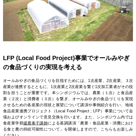
LFP (Local Food Project)事業でオールみやぎ
の食品づくりの実現を考える
オールみやぎの食品づくりを目指すためには、1次産業、2次産業、３次
産業が連携するとともに、1次産業と2次産業を繋ぐ1次加工業者がその役
割を担うことが重要です。本シンポジウムでは、農業（１次）と食品産
業（２次）と消費者（３次）を繋ぎ、オールみやぎの食品づくりを実現
させるための各産業の現状と展望について講演や事例紹介を行い、地域
食品産業連携プロジェクト（Local Food Project ; LFP）事業について会
場およびオンラインで意見交換を行います。また、シンポジウム内では
食産業学群
緩鹿泰子講師
による基調講演「農業・食品産業・消費におけ
る食と農の持続可能性について」を開催しますので、こちらもお楽しみ
ください。