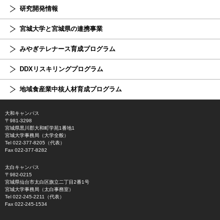
研究開発情報
宮城大学と宮城県の連携事業
みやぎテレナース育成プログラム
DDXリスキリングプログラム
地域食産業中核人材育成プログラム
大和キャンパス
〒981-3298
宮城県黒川郡大和町学苑1番地1
宮城大学事務局（大学全般）
Tel 022-377-8205（代表）
Fax 022-377-8282
太白キャンパス
〒982-0215
宮城県仙台市太白区旗立二丁目2番1号
宮城大学事務局（太白事務室）
Tel 022-245-2211（代表）
Fax 022-245-1534