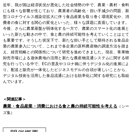
近年、我が国は経済状況が悪化した社会情勢の中で、農業・農村・食料
にも様々な影響が生じており、農業者の高齢化・担い手減少の問題、新
型コロナウイルス感染症拡大に伴う食品産業を取り巻く環境変化や、消
費者の食に対する関心の変化といった、様々な課題に直面しています。
今後、さらに農業基盤が弱体化する一方で、農業のスマート化の進展と
いった新たな動きの中で、食と農の持続可能性を考えていくことはとて
も重要です。そうした状況下で、新たな担い手として期待される食品企
業の農業参入について、これまで各企業の原料農産物の調達方法を踏ま
え、経営戦略との関係性について研究を進めてきました。現在、青果物
卸売市場による遊休農地の活用と新たな農産物流通システムに関する研
究を行っている中で、ECの普及やコロナ禍に伴うデジタル化の進展によ
り、配送と販売が一体化したビジネスモデルの台頭が著しいことから、
デジタル技術を活用した食品流通における効率化に関する研究にも取組
んでいます。
＜関連記事＞
農業・食品産業・消費における食と農の持続可能性を考える
（シー
ズ集）