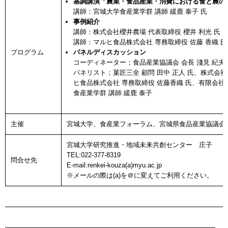
基調講演「農業・食品産業・消費における食と農の
講師：宮城大学食産業学群 講師 緩鹿 泰子 氏
事例紹介
講師：株式会社櫻井農場 代表取締役 櫻井 利光 氏
講師：マルヒ食品株式会社 専務取締役 佐藤 香織 氏
プログラム
パネルディスカッション
コーディネーター；食品産業協議会 会長 淺見 紀夫 
パネリスト；菓匠三全 顧問 田中 正人 氏、株式会社
ヒ食品株式会社 専務取締役 佐藤香織 氏、有限会社耕
食産業学群 講師 緩鹿 泰子
主催
宮城大学、食産業フォーラム、宮城県食品産業協議会
宮城大学研究推進・地域未来共創センター 庄子
TEL:022-377-8319
問合せ先
E-mail:renkei-kouza(a)myu.ac.jp
※メールの際は(a)を＠に変えてご利用ください。