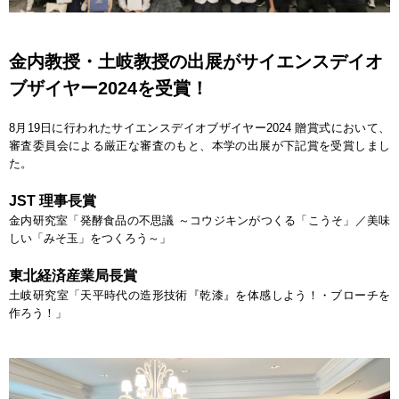
金内教授・土岐教授の出展がサイエンスデイオ
ブザイヤー2024を受賞！
8月19日に行われたサイエンスデイオブザイヤー2024 贈賞式において、
審査委員会による厳正な審査のもと、本学の出展が下記賞を受賞しまし
た。
JST 理事長賞
金内研究室「発酵食品の不思議 ～コウジキンがつくる「こうそ」／美味
しい「みそ玉」をつくろう～」
東北経済産業局長賞
土岐研究室「天平時代の造形技術『乾漆』を体感しよう！・ブローチを
作ろう！」