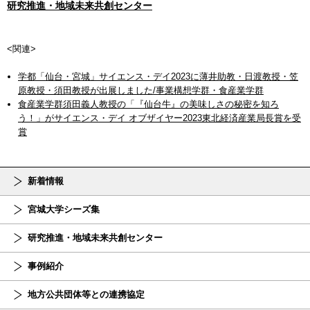
研究推進・地域未来共創センター
<関連>
学都「仙台・宮城」サイエンス・デイ2023に薄井助教・日渡教授・笠
原教授・須田教授が出展しました/事業構想学群・食産業学群
食産業学群須田義人教授の「『仙台牛』の美味しさの秘密を知ろ
う！」がサイエンス・デイ オブザイヤー2023東北経済産業局長賞を受
賞
新着情報
宮城大学シーズ集
研究推進・地域未来共創センター
事例紹介
地方公共団体等との連携協定