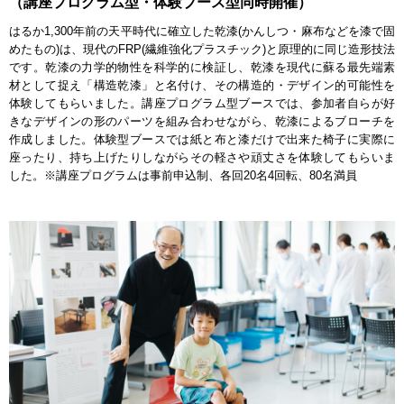
（講座プログラム型・体験ブース型同時開催）
はるか1,300年前の天平時代に確立した乾漆(かんしつ・麻布などを漆で固
めたもの)は、現代のFRP(繊維強化プラスチック)と原理的に同じ造形技法
です。乾漆の力学的物性を科学的に検証し、乾漆を現代に蘇る最先端素
材として捉え「構造乾漆」と名付け、その構造的・デザイン的可能性を
体験してもらいました。講座プログラム型ブースでは、参加者自らが好
きなデザインの形のパーツを組み合わせながら、乾漆によるブローチを
作成しました。体験型ブースでは紙と布と漆だけで出来た椅子に実際に
座ったり、持ち上げたりしながらその軽さや頑丈さを体験してもらいま
した。※講座プログラムは事前申込制、各回20名4回転、80名満員