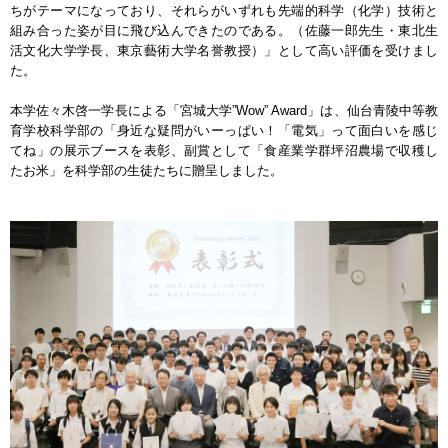
ちがテーマになっており、それらがいずれも先端的科学（化学）技術と
組み合った姿が目に飛び込んできたのである。（佐藤一郎先生・東北生
活文化大学学長、東京藝術大学名誉教授）」として高い評価を受けまし
た。
本学佐々木啓一学長による「宮城大学”Wow” Award」は、仙台青陵中等教
育学校科学部の「身近な疑問がいーっぱい！「電気」って面白いを感じ
てね」の展示ブースを表彰、副賞として「食産業学群坪沼農場で収穫し
たお米」を科学部の生徒たちに贈呈しました。