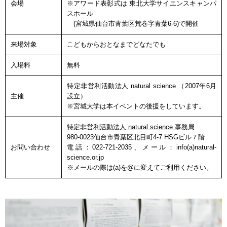
会場
※アワード表彰式は 東北大学サイエンスキャンパ
スホール
(宮城県仙台市青葉区荒巻字青葉6-6)で開催
来場対象
こどもからおとなまでどなたでも
入場料
無料
特定非営利活動法人 natural science （2007年6月
主催
設立）
※宮城大学は本イベントの後援をしています。
特定非営利活動法人 natural science 事務局
980-0023仙台市青葉区北目町4-7 HSGビル７階
お問い合わせ
電話：022-721-2035、メール：info(a)natural-
science.or.jp
※メールの際は(a)を@に変えてご利用ください。