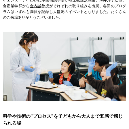
イエンス・デイ2024
に事業構想学群から
土岐謙次
教授、
薄井洋子
助教、
食産業学群から
金内誠
教授がそれぞれの取り組みを出展、各回のプログ
ラムはいずれも満員を記録し大盛況のイベントとなりました。たくさん
のご来場ありがとうございました。
科学や技術の"プロセス"を子どもから大人まで五感で感じ
られる場