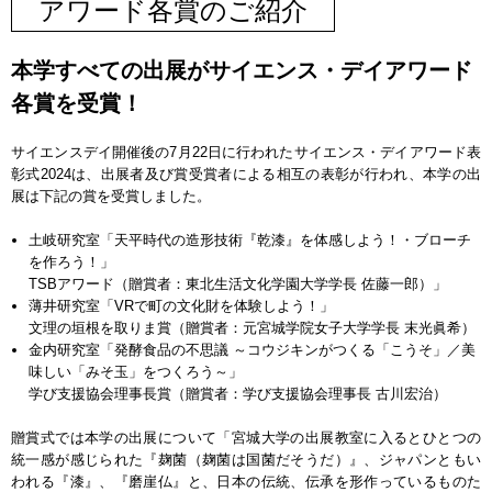
アワード各賞のご紹介
本学すべての出展がサイエンス・デイアワード
各賞を受賞！
サイエンスデイ開催後の7月22日に行われたサイエンス・デイアワード表
彰式2024は、出展者及び賞受賞者による相互の表彰が行われ、本学の出
展は下記の賞を受賞しました。
土岐研究室「天平時代の造形技術『乾漆』を体感しよう！・ブローチ
を作ろう！」
TSBアワード（贈賞者：東北生活文化学園大学学長 佐藤一郎）」
薄井研究室「VRで町の文化財を体験しよう！」
文理の垣根を取りま賞（贈賞者：元宮城学院女子大学学長 末光眞希）
金内研究室「発酵食品の不思議 ～コウジキンがつくる「こうそ」／美
味しい「みそ玉」をつくろう～」
学び支援協会理事長賞（贈賞者：学び支援協会理事長 古川宏治）
贈賞式では本学の出展について「宮城大学の出展教室に入るとひとつの
統一感が感じられた『麹菌（麹菌は国菌だそうだ）』、ジャパンともい
われる『漆』、『磨崖仏』と、日本の伝統、伝承を形作っているものた