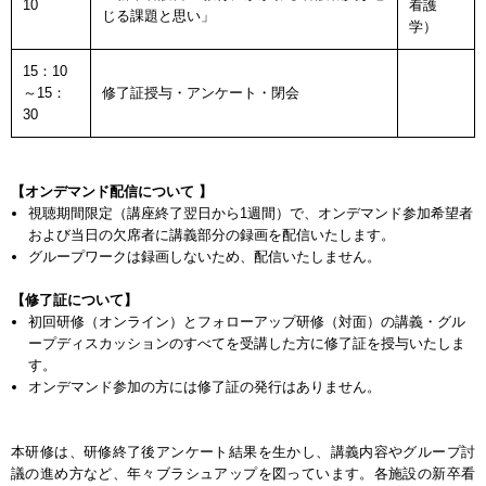
10
看護
じる課題と思い」
学）
15：10
～15：
修了証授与・アンケート・閉会
30
【オンデマンド配信について 】
視聴期間限定（講座終了翌日から1週間）で、オンデマンド参加希望者
および当日の欠席者に講義部分の録画を配信いたします。
グループワークは録画しないため、配信いたしません。
【修了証について】
初回研修（オンライン）とフォローアップ研修（対面）の講義・グル
ープディスカッションのすべてを受講した方に修了証を授与いたしま
す。
オンデマンド参加の方には修了証の発行はありません。
本研修は、研修終了後アンケート結果を生かし、講義内容やグループ討
議の進め方など、年々ブラシュアップを図っています。各施設の新卒看