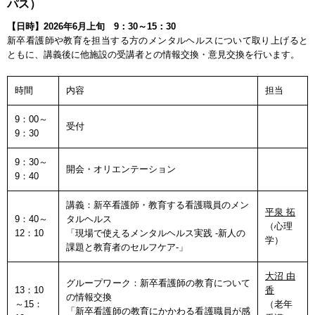
パス）
【日時】2026年6月上旬 9：30～15：30
新卒看護師や教育を担当する方のメンタルヘルスについて取り上げると
ともに、講義後に他施設の受講者との情報交換・意見交換を行います。
時間
内容
担当
9：00～
受付
9：30
9：30～
開会・オリエンテーション
9：40
講義：新卒看護師・教育する看護職員のメン
平泉 拓
9：40～
タルヘルス
（心理
12：10
「現場で使えるメンタルヘルス実践 -新人の
学）
課題と教育者のセルフケア-」
大沼 由
グループワーク：新卒看護師の教育について
13：10
香
の情報交換
～15：
（老年
「新卒看護師の教育にかかわる看護職員が感