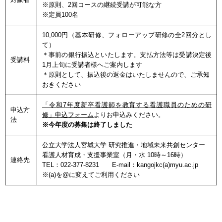
※原則、2回コースの継続受講が可能な方
※定員100名
10,000円（基本研修、フォローアップ研修の全2回分とし
て）
＊事前の銀行振込といたします。支払方法等は受講決定後
受講料
1月上旬に受講者様へご案内します
＊原則として、振込後の返金はいたしませんので、ご承知
おきください
「令和7年度新卒看護師を教育する看護職員のための研
申込方
修」申込フォーム
よりお申込みください。
法
※今年度の募集は終了しました
公立大学法人宮城大学 研究推進・地域未来共創センター
看護人材育成・支援事業室（月・水 10時～16時）
連絡先
TEL：022-377-8231 E-mail：kangojkc(a)myu.ac.jp
※(a)を@に変えてご利用ください