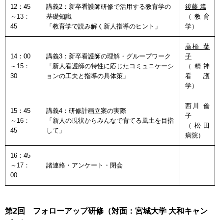
12：45
講義2：新卒看護師研修で活用する教育学の
後藤 篤
～13：
基礎知識
（教育
45
「教育学で読み解く新人指導のヒント」
学）
高橋 葉
14：00
講義3：新卒看護師の理解・グループワーク
子
～15：
「新人看護師の特性に応じたコミュニケーシ
（精神
30
ョンの工夫と指導の具体策」
看護
学）
西川 倫
15：45
講義4：研修計画立案の実際
子
～16：
「新人の現状からみんなで育てる風土を目指
（松田
45
して」
病院）
16：45
～17：
諸連絡・アンケート・閉会
00
第2回 フォローアップ研修（対面：宮城大学 大和キャン