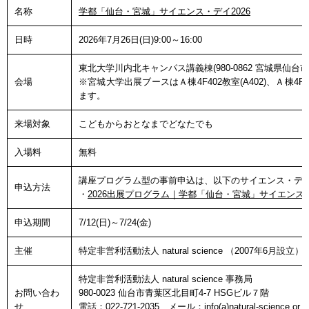
名称
学都「仙台・宮城」サイエンス・デイ2026
日時
2026年7月26日(日)9:00～16:00
東北大学川内北キャンパス講義棟(980-0862 宮城県仙台市
会場
※宮城大学出展ブースはＡ棟4F402教室(A402)、Ａ棟4F403
ます。
来場対象
こどもからおとなまでどなたでも
入場料
無料
講座プログラム型の事前申込は、以下のサイエンス・デ
申込方法
・
2026出展プログラム｜学都「仙台・宮城」サイエンス
申込期間
7/12(日)～7/24(金)
主催
特定非営利活動法人 natural science （2007年6月設立）
特定非営利活動法人 natural science 事務局
お問い合わ
980-0023 仙台市青葉区北目町4-7 HSGビル７階
せ
電話：022-721-2035、メール：info(a)natural-science.or.jp