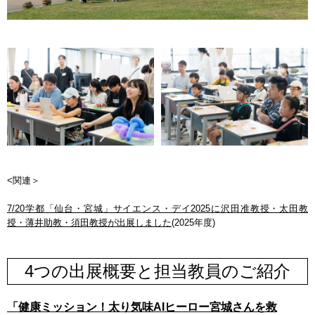
<関連＞
7/20学都「仙台・宮城」サイエンス・デイ2025に沢田准教授・太田教
授・薄井助教・須田教授が出展しました
(2025年度)
4つの出展概要と担当教員のご紹介
「健康ミッション！太り気味AIヒーロー宮城さんを救