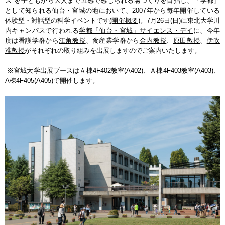
ス"を子どもから大人まで五感で感じられる場づくりを目指し、「学都」
として知られる仙台・宮城の地において、2007年から毎年開催している
体験型・対話型の科学イベントです
(開催概要)
。7月26日(日)に東北大学川
内キャンパスで行われる
学都「仙台・宮城」サイエンス・デイ
に、今年
度は看護学群から
江角教授
、食産業学群から
金内教授
、
原田教授
、
伊吹
准教授
がそれぞれの取り組みを出展しますのでご案内いたします。
※宮城大学出展ブースはＡ棟4F402教室(A402)、Ａ棟4F403教室(A403)、
A棟4F405(A405)で開催します。​​​​​