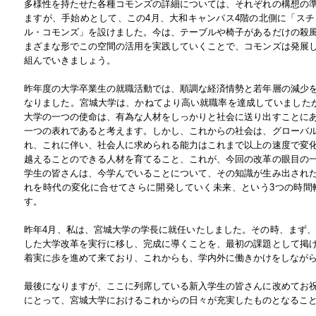
多様性を持たせた各種コモンズの詳細については、それぞれの構想の
ますが、手始めとして、この4月、大和キャンパス4階の北側に「ス
ル・コモンズ」を設けました。今は、テーブルや椅子があるだけの殺
まざまな形でこの空間の活用を実践していくことで、コモンズは発展
組んでいきましょう。
昨年度の大学卒業生の就職活動では、順調な経済情勢と若年層の減少
なりました。宮城大学は、かねてより高い就職率を達成していましたが
大学の一つの使命は、有為な人材をしっかりと社会に送り出すことに
一つの表れであると考えます。しかし、これからの社会は、グローバ
れ、これに伴い、社会人に求められる能力はこれまで以上の速度で変
越えることのできる人材を育てること、これが、今回の改革の眼目の
学生の皆さんは、今学んでいることについて、その知識が生み出され
れを時代の変化に合せてさらに開発していく未来、という3つの時間
す。
昨年4月、私は、宮城大学の学長に就任いたしました。その時、まず
した大学改革を実行に移し、完成に導くことを、最初の課題として掲
着実に歩を進めて来ており、これからも、学内外に働きかけをしなが
最後になりますが、ここに列席している新入学生の皆さんに改めてお
にとって、宮城大学におけるこれからの日々が充実したものとなるこ