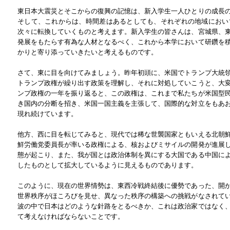
東日本大震災とそこからの復興の記憶は、新入学生一人ひとりの成長
そして、これからは、時間差はあるとしても、それぞれの地域におい
次々に転換していくものと考えます。新入学生の皆さんは、宮城県、
発展をもたらす有為な人材となるべく、これから本学において研鑽を
かりと寄り添っていきたいと考えるものです。
さて、東に目を向けてみましょう。昨年初頭に、米国でトランプ大統
トランプ政権が繰り出す政策を理解し、それに対処していこうと、大
ンプ政権の一年を振り返ると、この政権は、これまで私たちが米国型
き国内の分断を招き、米国一国主義を主張して、国際的な対立をもあ
現れ続けています。
他方、西に目を転じてみると、現代では稀な世襲国家ともいえる北朝
鮮労働党委員長が率いる政権による、核およびミサイルの開発が進展
態が起こり、また、我が国とは政治体制を異にする大国である中国に
したものとして拡大しているように見えるものであります。
このように、現在の世界情勢は、東西冷戦終結後に優勢であった、開
世界秩序がほころびを見せ、異なった秩序の構築への挑戦がなされて
波の中で日本はどのような針路をとるべきか、これは政治家ではなく
て考えなければならないことです。