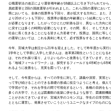
公職選挙法の改正により選挙権年齢が18歳以上に引き下げられてから
員総選挙と2回の国政選挙が行われました。これら2回の選挙において、
県においても、全体の投票率を下回り、差が拡大する方向に、また、2
より20ポイントも下回り、投票率が最低の年齢層という結果になって
が必要となります。したがってひとたび針路を誤り、異なった方向に
に戻すには多くの時間が必要になります。その間、長く、そして大き
社会に長く生きることになる皆さん方若者です。投票は、国民に等し
の選挙においては、これを真剣に考えて、必ず投票をすることを求め
今年、宮城大学は創立から21年を迎えました。そして昨年度から実行
1学年として学群に入学した皆さんは、改革第2期生ということになる
は、それぞれ振り返り、よりよいものへと改善をしてきています。たと
る「地域フィールドワーク」は、探究するフィールドを4市町から6市
れるように改善をし、充実を図っています。
そして、今年度からは、すべての学生に対して、講義や演習、実習と
って学び続けることのできる基礎の形成に役立つようにと考え、個人
で学習ができ、それを学生の間で可視化するという、各種の目的をも
多くの大学で、たとえば図書館の改築に併せるような形で、図書館機
ことがされてきていますが、宮城大学のコモンズは、学生の日常空間
とともに運営し、発展させていこうというユニークなタイプのものに