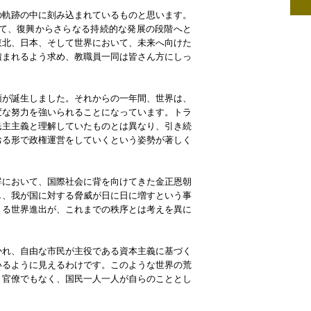
の軌跡の中に刻み込まれているものと思います。
て、復興からさらなる持続的な発展の段階へと
東北、日本、そして世界において、未来へ向けた
積まれるよう求め、教職員一同は皆さん方にしっ
領が誕生しました。それからの一年間、世界は、
変な努力を強いられることになっています。トラ
民主主義と理解していたものとは異なり、引き続
おる形で政権運営をしていくという姿勢が著しく
鮮において、国際社会に背を向けてきた金正恩朝
し、我が国に対する脅威が日に日に増すという事
よる世界進出が、これまでの秩序とは考えを異に
かれ、自由な市民が主役である資本主義に基づく
いるように見えるわけです。このような世界の荒
、官僚でもなく、国民一人一人が自らのこととし