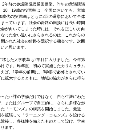
、2年前の参議院議員通常選挙、昨年の衆議院議
18、19歳の投票率は、全国においても、宮城
0歳代の投票率はともに2回の選挙において全体
しまっています。社会の針路の転換には長い時間
社会が向いてしまった時には、それを正しい方向
くなった食い違いにさらされるのは、これからの
く開かれた社会の針路を選択する機会です。次回
たいと思います。
に移した大学改革も2年目に入りました。今年第
わけです。昨年度、初めて実施したカリキュラム
えば、1学年の前期に、3学群で必修とされてい
町に拡大するとともに、地域の協力がさらに得ら
いった正課の学修だけではなく、自ら生涯にわた
で、またはグループで自主的に、さらに多様な形
った「コモンズ」の構築を開始しました。最近、
能を拡張して「ラーニング・コモンズ」を設ける
に近接し、多様性を備えたものとして設け、学生
なります。