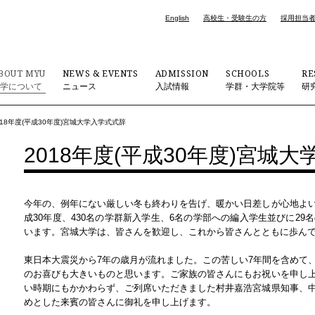
English
高校生・受験生の方
採用担当
BOUT MYU
NEWS & EVENTS
ADMISSION
SCHOOLS
RE
大学について
ニュース
入試情報
学群・大学院等
研
018年度(平成30年度)宮城大学入学式式辞
2018年度(平成30年度)宮城
今年の、例年にない厳しい冬も終わりを告げ、暖かい日差しが心地よ
成30年度、430名の学群新入学生、6名の学部への編入学生並びに2
います。宮城大学は、皆さんを歓迎し、これから皆さんとともに歩ん
東日本大震災から7年の歳月が流れました。この苦しい7年間を含めて
のお喜びも大きいものと思います。ご家族の皆さんにもお祝いを申し
い時期にもかかわらず、ご列席いただきました村井嘉浩宮城県知事、
めとした来賓の皆さんに御礼を申し上げます。