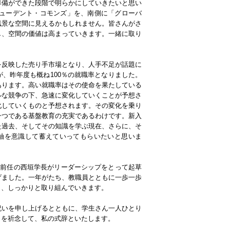
準備ができた段階で明らかにしていきたいと思い
チューデント・コモンズ」を、南側に「グローバ
風景な空間に見えるかもしれません。皆さんがさ
し、空間の価値は高まっていきます。一緒に取り
を反映した売り手市場となり、人手不足が話題に
、昨年度も概ね100％の就職率となりました。
あります。高い就職率はその使命を果たしている
ルな競争の下、急速に変化していくことが予想さ
化していくものと予想されます。その変化を乗り
一つである基盤教育の充実であるわけです。新入
た過去、そしてその知識を学ぶ現在、さらに、そ
軸を意識して蓄えていってもらいたいと思いま
、前任の西垣学長がリーダーシップをとって起草
げました。一年がたち、教職員とともに一歩一歩
ら、しっかりと取り組んでいきます。
祝いを申し上げるとともに、学生さん一人ひとり
とを祈念して、私の式辞といたします。