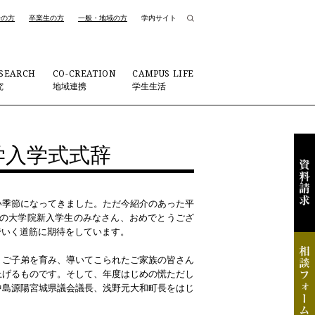
者の方
卒業生の方
一般・地域の方
学内サイト
SEARCH
CO-CREATION
CAMPUS LIFE
究
地域連携
学生生活
大学入学式式辞
い季節になってきました。ただ今紹介のあった平
9名の大学院新入学生のみなさん、おめでとうござ
でいく道筋に期待をしています。
、ご子弟を育み、導いてこられたご家族の皆さん
上げるものです。そして、年度はじめの慌ただし
中島源陽宮城県議会議長、浅野元大和町長をはじ