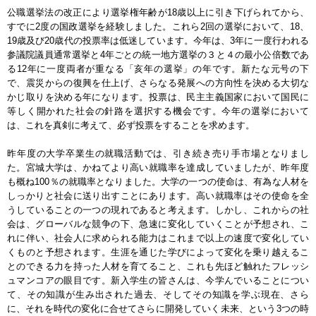
公職選挙法の改正により選挙権年齢が18歳以上に引き下げられてから、
すでに2度の国政選挙を経験しました。これら2回の選挙において、18、
19歳及び20歳代の投票率は低迷しています。今年は、3年に一度行われる
参議院議員通常選挙と4年ごとの統一地方選挙の３と４の最小公倍数であ
る12年に一度両者が重なる「亥年の選挙」の年です。新たな元号の下
で、震災からの復興を仕上げ、さらなる発展への方向性を決める大切な
かじ取りを決める年になります。投票は、民主主義国家において国民に
等しく開かれた社会の針路を選択する機会です。今年の選挙において
は、これを真剣に考えて、必ず投票をすることを求めます。
昨年度の大学卒業生の就職活動では、引き続き売り手市場となりまし
た。宮城大学は、かねてより高い就職率を達成していましたが、昨年度
も概ね100％の就職率となりました。大学の一つの使命は、有為な人材を
しっかりと社会に送り出すことにあります。高い就職率はその使命を全
うしていることの一つの現れであると考えます。しかし、これからの社
会は、グローバルな競争の下、急速に変化していくことが予想され、こ
れに伴い、社会人に求められる能力はこれまで以上の速度で変化してい
くものと予想されます。生涯を通じた学びによって変化を乗り越えるこ
とのできる力を持った人材を育てること、これも先ほど触れたフレッシ
ュマンコアの眼目です。新入学生の皆さんは、今学んでいることについ
て、その知識が生み出された過去、そしてその知識を学ぶ現在、さら
に、それを時代の変化に合せてさらに開発していく未来、という3つの時