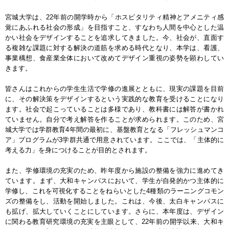
宮城大学は、22年前の開学時から「ホスピタリティ精神とアメニティ感
覚にあふれる社会の形成」を目指すこと、すなわち人間を中心とした温
かい社会をデザインすることを追求してきました。今、社会が、直面す
る複雑な課題に対する解決の道筋を求める時代となり、本学は、看護、
事業構想、食産業全体において改めてデザイン重視の姿勢を顕わしてい
きます。
皆さんはこれからの学生生活で学修の進展とともに、現実の課題を目前
に、その解決策をデザインするという実践的な教育を受けることになり
ます。社会で起こっていることは多様であり、教科書には解答が書かれ
ていません。自分で考え解答を作ることが求められます。このため、宮
城大学では学群教育4年間の最初に、基盤教育となる「フレッシュマンコ
ア」プログラムが3学群共通で用意されています。ここでは、「主体的に
考える力」を身につけることが目的とされます。
また、学修環境の充実のため、昨年度から施設の整備を強力に進めてき
ています。まず、大和キャンパスにおいて、学生が自発的かつ主体的に
学修し、これを可視化することをねらいとした4種類のラーニングコモン
ズの整備をし、活動を開始しました。これは、今後、太白キャンパスに
も拡げ、拡大していくことにしています。さらに、本年度は、デザイン
に関わる教育研究環境の充実を主眼として、22年前の開学以来、大和キ