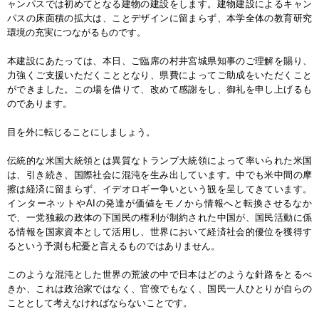
ャンパスでは初めてとなる建物の建設をします。建物建設によるキャン
パスの床面積の拡大は、ことデザインに留まらず、本学全体の教育研究
環境の充実につながるものです。
本建設にあたっては、本日、ご臨席の村井宮城県知事のご理解を賜り、
力強くご支援いただくこととなり、県費によってご助成をいただくこと
ができました。この場を借りて、改めて感謝をし、御礼を申し上げるも
のであります。
目を外に転じることにしましょう。
伝統的な米国大統領とは異質なトランプ大統領によって率いられた米国
は、引き続き、国際社会に混沌を生み出しています。中でも米中間の摩
擦は経済に留まらず、イデオロギー争いという観を呈してきています。
インターネットやAIの発達が価値をモノから情報へと転換させるなか
で、一党独裁の政体の下国民の権利が制約された中国が、国民活動に係
る情報を国家資本として活用し、世界において経済社会的優位を獲得す
るという予測も杞憂と言えるものではありません。
このような混沌とした世界の荒波の中で日本はどのような針路をとるべ
きか、これは政治家ではなく、官僚でもなく、国民一人ひとりが自らの
こととして考えなければならないことです。