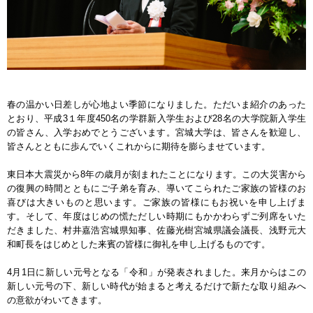
春の温かい日差しが心地よい季節になりました。ただいま紹介のあった
とおり、平成3１年度450名の学群新入学生および28名の大学院新入学生
の皆さん、入学おめでとうございます。宮城大学は、皆さんを歓迎し、
皆さんとともに歩んでいくこれからに期待を膨らませています。
東日本大震災から8年の歳月が刻まれたことになります。この大災害から
の復興の時間とともにご子弟を育み、導いてこられたご家族の皆様のお
喜びは大きいものと思います。ご家族の皆様にもお祝いを申し上げま
す。そして、年度はじめの慌ただしい時期にもかかわらずご列席をいた
だきました、村井嘉浩宮城県知事、佐藤光樹宮城県議会議長、浅野元大
和町長をはじめとした来賓の皆様に御礼を申し上げるものです。
4月1日に新しい元号となる「令和」が発表されました。来月からはこの
新しい元号の下、新しい時代が始まると考えるだけで新たな取り組みへ
の意欲がわいてきます。