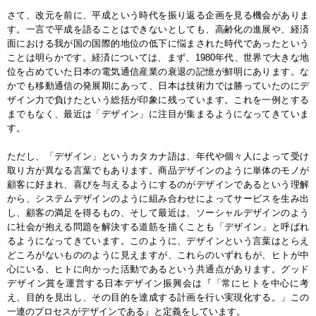
さて、改元を前に、平成という時代を振り返る企画を見る機会がありま
す。一言で平成を語ることはできないとしても、高齢化の進展や、経済
面における我が国の国際的地位の低下に悩まされた時代であったという
ことは明らかです。経済については、まず、1980年代、世界で大きな地
位を占めていた日本の電気通信産業の衰退の記憶が鮮明にあります。な
かでも移動通信の発展期にあって、日本は技術力では勝っていたのにデ
ザイン力で負けたという総括が印象に残っています。これを一例とする
までもなく、最近は「デザイン」に注目が集まるようになってきていま
す。
ただし、「デザイン」というカタカナ語は、年代や個々人によって受け
取り方が異なる言葉でもあります。商品デザインのように単体のモノが
顧客に好まれ、喜びを与えるようにするのがデザインであるという理解
から、システムデザインのように組み合わせによってサービスを生み出
し、顧客の満足を得るもの、そして最近は、ソーシャルデザインのよう
に社会が抱える問題を解決する道筋を描くことも「デザイン」と呼ばれ
るようになってきています。このように、デザインという言葉はとらえ
どころがないもののように見えますが、これらのいずれもが、ヒトが中
心にいる、ヒトに向かった活動であるという共通点があります。グッド
デザイン賞を運営する日本デザイン振興会は『「常にヒトを中心に考
え、目的を見出し、その目的を達成する計画を行い実現化する。」この
一連のプロセスがデザインである』と定義をしています。