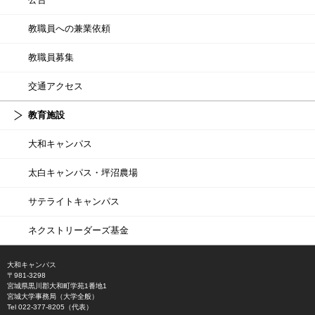
教職員への兼業依頼
教職員募集
交通アクセス
教育施設
大和キャンパス
太白キャンパス・坪沼農場
サテライトキャンパス
ネクストリーダーズ基金
大和キャンパス
〒981-3298
宮城県黒川郡大和町学苑1番地1
宮城大学事務局（大学全般）
Tel 022-377-8205（代表）