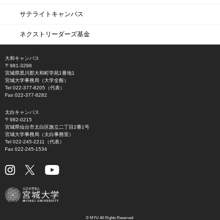
サテライトキャンパス
ネクストリーダーズ基金
大和キャンパス
〒981-3298
宮城県黒川郡大和町学苑1番地1
宮城大学事務局（大学全般）
Tel 022-377-8205（代表）
Fax 022-377-8282
太白キャンパス
〒982-0215
宮城県仙台市太白区旗立二丁目2番1号
宮城大学事務局（太白事務室）
Tel 022-245-2211（代表）
Fax 022-245-1534
© MYU All Rights Reserved.