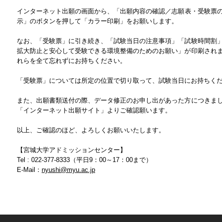
インターネット出願の画面から、「出願内容の確認／志願表・受験票の
示」のボタンを押して「カラー印刷」をお願いします。
なお、「受験票」に引き続き、「試験当日の注意事項」「試験時間割
拡大防止と安心して受験できる環境整備のためのお願い」が印刷され
れらを全て忘れずにお持ちください。
「受験票」については所定の位置で切り取って、試験当日にお持ちく
また、出願書類送付の際、データ修正のお申し出があった方につきま
「インターネット出願サイト」よりご確認願います。
以上、ご確認のほど、よろしくお願いいたします。
【宮城大学アドミッションセンター】
Tel : 022-377-8333（平日9：00～17：00まで）
E-Mail：
nyushi@myu.ac.jp