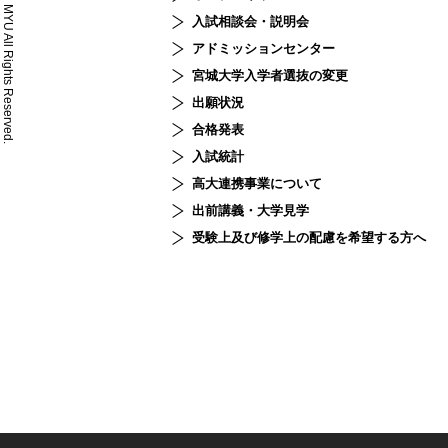
© MYU All Rights Reserved.
入試相談会・説明会
アドミッションセンター
宮城大学入学者選抜の変更
出願状況
合格発表
入試統計
高大連携事業について
出前講義・大学見学
受験上及び修学上の配慮を希望する方へ