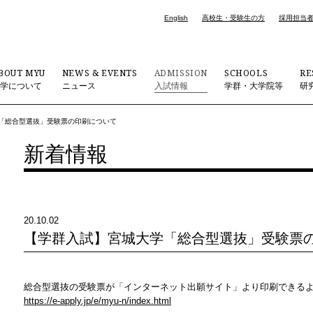
English
高校生・受験生の方
採用担当
BOUT MYU
NEWS & EVENTS
ADMISSION
SCHOOLS
RE
大学について
ニュース
入試情報
学群・大学院等
研
「総合型選抜」受験票の印刷について
新着情報
20.10.02
【学群入試】宮城大学「総合型選抜」受験票
総合型選抜の受験票が「インターネット出願サイト」より印刷できる
https://e-apply.jp/e/myu-n/index.html