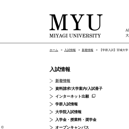
A
ホーム
>
入試情報
>
新着情報
>
【学群入試】宮城大学
入試情報
新着情報
資料請求/大学案内/入試冊子
インターネット出願
学群入試情報
大学院入試情報
入学金・授業料・奨学金
オープンキャンパス