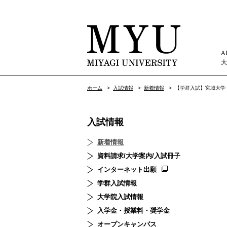
A
ホーム
>
入試情報
>
新着情報
>
【学群入試】宮城大学
入試情報
新着情報
資料請求/大学案内/入試冊子
インターネット出願
学群入試情報
大学院入試情報
入学金・授業料・奨学金
オープンキャンパス