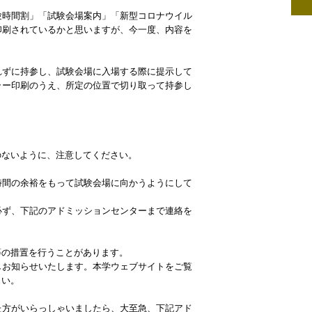
験時間割」「試験会場案内」「新型コロナウイル
印刷されているかと思いますが、今一度、内容を
れずに持参し、試験会場に入場する際に提示して
ラー印刷のうえ、所定の位置で切り取って持参し
のないように、注意してください。
時間の余裕をもって試験会場に向かうようにして
必ず、下記のアドミッションセンターまで連絡を
等の措置を行うことがあります。
しお知らせいたします。本学ウェブサイトをご覧
さい。
た方がいらっしゃいましたら、大至急、下記アド