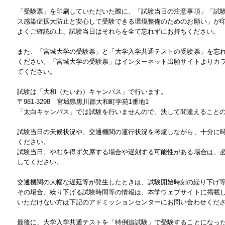
「受験票」を印刷していただいた際に、「試験当日の注意事項」「試
ス感染症拡大防止と安心して受験できる環境整備のためのお願い」が
よくご確認の上、試験当日はそれらを全て忘れずにお持ちください。
また、「宮城大学の受験票」と「大学入学共通テストの受験票」を忘
ください。「宮城大学の受験票」はインターネット出願サイトよりカ
てください。
試験は「大和（たいわ）キャンパス」で行います。
〒981-3298 宮城県黒川郡大和町学苑1番地1
「太白キャンパス」では試験を行いませんので、決して間違えること
試験当日の天候状況や、交通機関の運行状況を考慮しながら、十分に
ください。
試験当日、やむを得ず欠席する場合や遅刻する可能性がある場合は、
してください。
交通機関の大幅な遅延等が発生したときは、試験開始時刻の繰り下げ
その場合、繰り下げる試験時間等の情報は、本学ウェブサイトに掲載
いただけない方は下記のアドミッションセンターにお問い合わせくだ
最後に、大学入学共通テストを「特例追試験」で受験することになっ