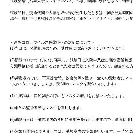
試験会場（宮城大学大和キャンパス）へは、時間に余裕をもって到着
試験当日、交通機関の大幅な遅延等が発生したときは、試験開始時刻
場合、繰り下げる試験時間等の情報は、本学ウェブサイトに掲載しお
＜新型コロナウイルス感染症への対応について＞
(1)当日は、体調把握のため、受付時に検温をさせていただきます。
(2)新型コロナウイルスに罹患し、試験日に入院中又は自宅や宿泊施
ら濃厚接触者に該当するとされた者は受験できませんので、該当する
(3)試験場内では、写真照合時、飲食時等を除き、全ての受験者にマ
でない方につきましては、受付時にマスクを配付いたします）。
(4)面接試験・口述試験の際にもマスクの着用をお願いいたします。
(5)本学の監督者等もマスクを着用します。
(6)試験当日は、試験場内の各所に消毒液を設置しますので、適宜使用
(7)休憩時間等につきましては、試験室内の換気を行います。一時的