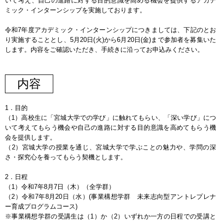
いて考え、自己の進路に対する目的意識を高める機会を提供するアカデ
ミック・インターンシップを実施しております。
令和7年度アカデミック・インターンシップにつきましては、下記のとお
り実施することとし、5月20日(火)から6月20日(金)まで参加者を募集いた
します。内容をご確認いただき、手続きに沿ってお申込みください。
内容
1．目的
（1）高校生に「宮城大学での学び」に触れてもらい、「深い学び」につ
いて考えてもらう機会や自己の進路に対する目的意識を高めてもらう機
会を提供します。
（2）宮城大学の授業を通じ、宮城大学で学ぶことの魅力や、学問の深
さ・探究心を養ってもらう契機とします。
2．日程
（1）令和7年8月7日（木）（全学群）
（2）令和7年8月20日（水）(事業構想学群 未来志向型アントレプレナ
ー育成プログラムコース)
※事業構想学群の受講生は（1）か（2）いずれか一方の日程での受講と