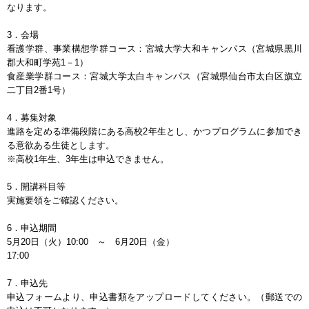
なります。
3．会場
看護学群、事業構想学群コース：宮城大学大和キャンパス（宮城県黒川
郡大和町学苑1－1）
食産業学群コース：宮城大学太白キャンパス（宮城県仙台市太白区旗立
二丁目2番1号）
4．募集対象
進路を定める準備段階にある高校2年生とし、かつプログラムに参加でき
る意欲ある生徒とします。
※高校1年生、3年生は申込できません。
5．開講科目等
実施要領をご確認ください。
6．申込期間
5月20日（火）10:00 ～ 6月20日（金）
17:0
7．申込先
申込フォームより、申込書類をアップロードしてください。（郵送での