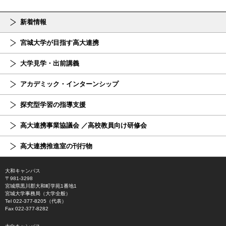
新着情報
宮城大学が目指す高大連携
大学見学・出前講義
アカデミック・インターンシップ
探究型学習の指導支援
高大連携事業協議会 ／高校教員向け研修会
高大連携推進室の刊行物
大和キャンパス
〒981-3298
宮城県黒川郡大和町学苑1番地1
宮城大学事務局（大学全般）
Tel 022-377-8205（代表）
Fax 022-377-8282