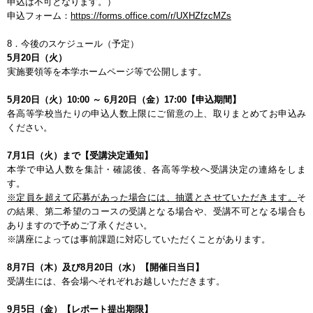
申込は不可となります。）
申込フォーム：
https://forms.office.com/r/UXHZfzcMZs
8．今後のスケジュール（予定）
5月20日（火）
実施要領等を本学ホームページ等で公開します。
5月20日（火）10:00 ～ 6月20日（金）17:00【申込期間】
各高等学校当たりの申込人数上限にご留意の上、取りまとめてお申込み
ください。
7月1日（火）まで【受講決定通知】
本学で申込人数を集計・確認後、各高等学校へ受講決定の連絡をしま
す。
※定員を超えて応募があった場合には、抽選とさせていただきます。
そ
の結果、第二希望のコースの受講となる場合や、受講不可となる場合も
ありますので予めご了承ください。
※講座によっては事前課題に対応していただくことがあります。
8月7日（木）及び8月20日（水）【開催日当日】
受講生には、各会場へそれぞれお越しいただきます。
9月5日（金）【レポート提出期限】