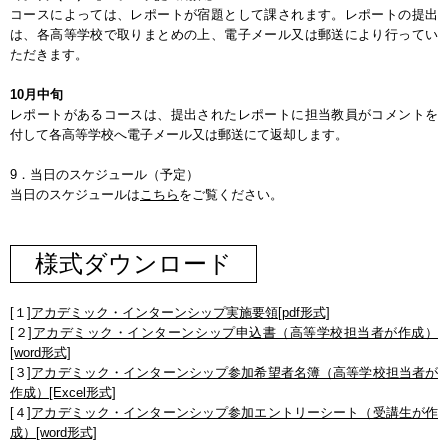
コースによっては、レポートが宿題として課されます。レポートの提出
は、各高等学校で取りまとめの上、電子メール又は郵送により行ってい
ただきます。
10月中旬
レポートがあるコースは、提出されたレポートに担当教員がコメントを
付して各高等学校へ電子メール又は郵送にて返却します。
9．当日のスケジュール（予定）
当日のスケジュールは
こちら
をご覧ください。
様式ダウンロード
[１]
アカデミック・インターンシップ実施要領[pdf形式]
[２]
アカデミック・インターンシップ申込書（高等学校担当者が作成）
[word形式]
[３]
アカデミック・インターンシップ参加希望者名簿（高等学校担当者が
作成）[Excel形式]
[４]
アカデミック・インターンシップ参加エントリーシート（受講生が作
成）[word形式]