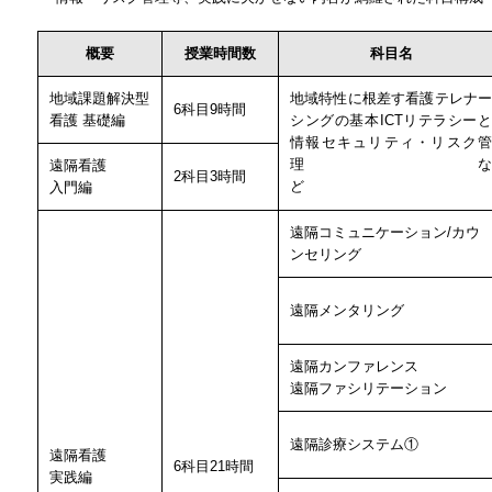
概要
授業時間数
科目名
地域課題解決型
地域特性に根差す看護テレナー
6科目9時間
看護
基礎編
シングの基本ICTリテラシーと
情報セキュリティ・リスク管
理
遠隔看護
2科目3時間
ど
入門編
遠隔コミュニケーション/カウ
ンセリング
遠隔メンタリング
遠隔カンファレンス
遠隔ファシリテーション
遠隔診療システム①
遠隔看護
6科目21時間
実践編