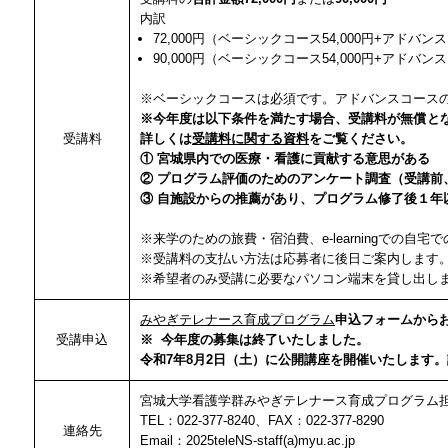
内訳
72,000円（ベーシックコース54,000円+アドバンス
90,000円（ベーシックコース54,000円+アドバンス
※ベーシックコースは必須です。アドバンスコース
※今年度は以下条件を満たす場合、受講料が無償と
受講料
詳しくは
受講料に関する資料
をご覧ください。
① 宮城県内での医療・看護に貢献する意思がある
② プログラム評価のためのアンケート調査（受講前
③ 自施設からの推薦があり、プログラム修了後１年
※来学のための旅費・宿泊費、e-learningでの自宅
※受講料の支払い方法は応募者に後日ご案内します
※希望者のみ受講に必要なパソコン端末を貸し出し
みやぎテレナース育成プログラム
申込フォームから
受講申込
※ 今年度の募集は終了いたしました。
令和7年8月2日（土）に公開講座を開催いたします
宮城大学看護学群みやぎテレナース育成プログラム
TEL：022-377-8240、FAX：022-377-8290
連絡先
Email：2025teleNS-staff(a)myu.ac.jp