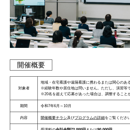
開催概要
地域・在宅看護や遠隔看護に携わるまたは関心のあ
対象者
※経験年数や居住地は問いません。ただし、演習等
※20名を超えて応募があった場合は、調整すること
期間
令和7年6月～10月
内容
開催概要チラシ
及び
プログラムの詳細
をご覧くださ
受講料の
合計金額72,000円
または
90,000円