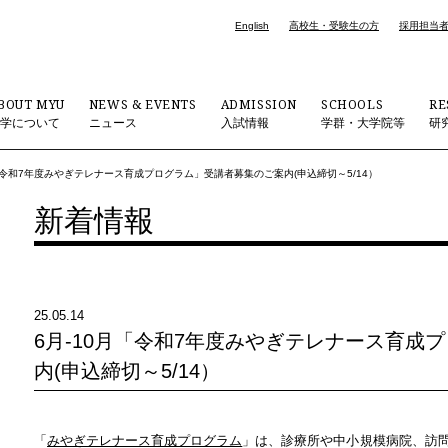
English
高校生・受験生の方
採用担当
BOUT MYU
NEWS & EVENTS
ADMISSION
SCHOOLS
RE
大学について
ニュース
入試情報
学群・大学院等
研
月「令和7年度みやぎテレナース育成プログラム」受講者募集のご案内(申込締切～5/14）
新着情報
25.05.14
6月-10月「令和7年度みやぎテレナース育成
内(申込締切～5/14）
「
みやぎテレナース育成プログラム
」は、診療所や中小規模病院、訪