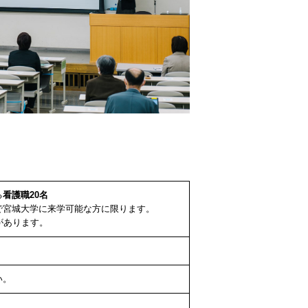
る
看護職20名
で宮城大学に来学可能な方に限ります。
があります。
い。