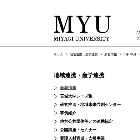
A
ホーム
>
地域連携・産学連携
>
新着情報
>
6月-10
地域連携・産学連携
新着情報
宮城大学シーズ集
研究推進・地域未来共創センター
事例紹介
地方公共団体等との連携協定
公開講座・セミナー
看護人材育成・支援事業