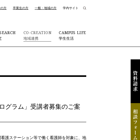
者の方
卒業生の方
一般・地域の方
学内サイト
SEARCH
CO-CREATION
CAMPUS LIFE
究
地域連携
学生生活
プログラム」受講者募集のご案
問看護ステーション等で働く看護師を対象に、地