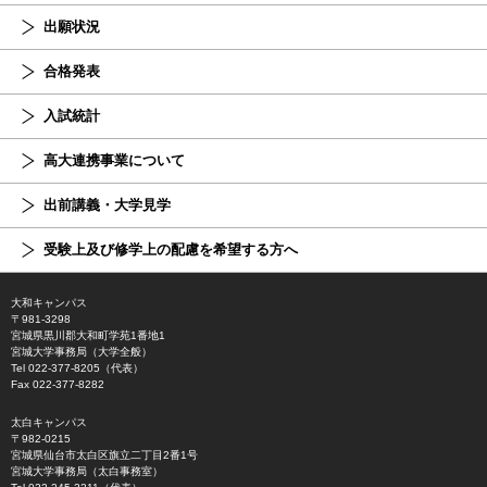
出願状況
合格発表
入試統計
高大連携事業について
出前講義・大学見学
受験上及び修学上の配慮を希望する方へ
大和キャンパス
〒981-3298
宮城県黒川郡大和町学苑1番地1
宮城大学事務局（大学全般）
Tel 022-377-8205（代表）
Fax 022-377-8282
太白キャンパス
〒982-0215
宮城県仙台市太白区旗立二丁目2番1号
宮城大学事務局（太白事務室）