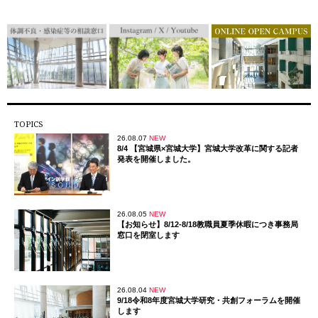
TOPICS
26.08.07
NEW
8/4 【宮城県×宮城大学】宮城大学改革に関する記者
発表を開催しました。
26.08.05
NEW
【お知らせ】8/12-8/18教職員夏季休暇につき事務局
窓口を閉室します
26.08.04
NEW
9/18令和8年度宮城大学研究・共創フォーラムを開催
します