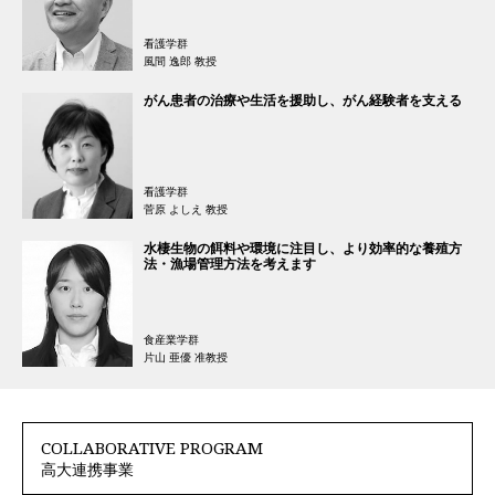
看護学群
風間 逸郎 教授
がん患者の治療や生活を援助し、がん経験者を支える
看護学群
菅原 よしえ 教授
水棲生物の餌料や環境に注目し、より効率的な養殖方
法・漁場管理方法を考えます
食産業学群
片山 亜優 准教授
COLLABORATIVE PROGRAM
高大連携事業