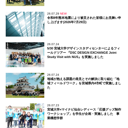
26.07.29
NEW
令和8年熊本地震により被災された皆様にお見舞い申
し上げます(2026年7月29日)
26.07.24
5/30 宮城大学デザインスタディセンターによるフィ
ールドツアー 『DSC DESIGN EXCHANGE Joint
Study Visit with NUS』を実施しました
26.07.24
地域が抱える課題の発見とその解決に取り組む「地
域フィールドワーク」を宮城県内4市町で実施しまし
た
26.07.23
宮城大学×マイナビ仙台レディース「応援グッズ制作
ワークショップ」を学生が企画・実施しました 事
業構想学群