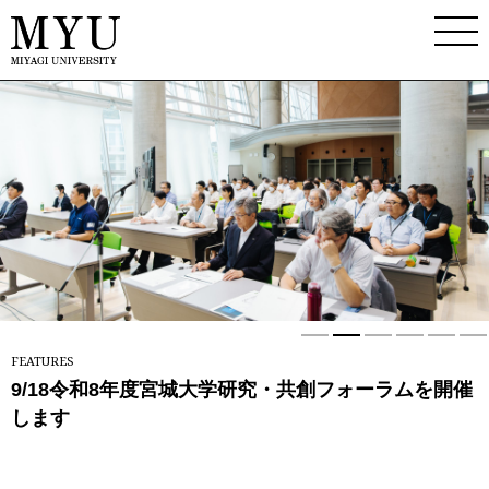
1
2
3
4
5
FEATURES
8/4 【宮城県×宮城大学】宮城大学改革に関する記者
9/18令和8年度宮城大学研究・共創フォーラムを開催
看護学群4年生と風間教授が「アナフィラキシー反応
7/18「みやぎプレナーススクール」小中学生向け企
5/30 宮城大学デザインスタディセンターによるフィ
地域が抱える課題の発見とその解決に取り組む「地
発表を開催しました。
します
に対するアドレナリンの速効性」を明らかに/看護学
画、「看護を体験してみよう」を実施しました
ールドツアー 『DSC DESIGN EXCHANGE Joint
域フィールドワーク」を宮城県内4市町で実施しまし
群
Study Visit with NUS』を実施しました
た