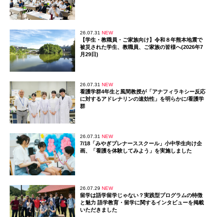
26.07.31
NEW
【学生・教職員・ご家族向け】令和８年熊本地震で
被災された学生、教職員、ご家族の皆様へ(2026年7
月29日)
26.07.31
NEW
看護学群4年生と風間教授が「アナフィラキシー反応
に対するアドレナリンの速効性」を明らかに/看護学
群
26.07.31
NEW
7/18「みやぎプレナーススクール」小中学生向け企
画、「看護を体験してみよう」を実施しました
26.07.29
NEW
留学は語学留学じゃない？実践型プログラムの特徴
と魅力 語学教育・留学に関するインタビューを掲載
いただきました