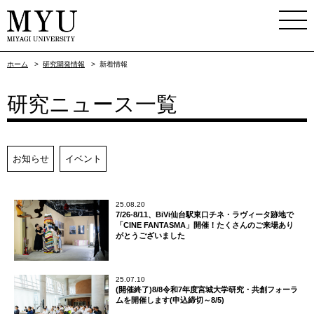
ホーム
>
研究開発情報
>
新着情報
研究ニュース一覧
お知らせ
イベント
25.08.20
7/26-8/11、BiVi仙台駅東口チネ・ラヴィータ跡地で
「CINE FANTASMA」開催！たくさんのご来場あり
がとうございました
25.07.10
(開催終了)8/8令和7年度宮城大学研究・共創フォーラ
ムを開催します(申込締切～8/5)