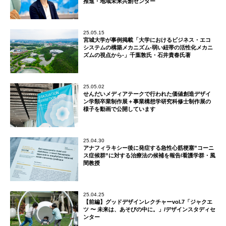
推進・地域未来共創センター
25.05.15
宮城大学が事例掲載「大学におけるビジネス・エコ
システムの構築メカニズム-弱い紐帯の活性化メカニ
ズムの視点から-」千葉敦氏・石井貴春氏著
25.05.02
せんだいメディアテークで行われた価値創造デザイ
ン学類卒業制作展＋事業構想学研究科修士制作展の
様子を動画で公開しています
25.04.30
アナフィラキシー後に発症する急性心筋梗塞”コーニ
ス症候群”に対する治療法の候補を報告/看護学群・風
間教授
25.04.25
【前編】グッドデザインレクチャーvol.7「ジャクエ
ツ 〜 未来は、あそびの中に。」/デザインスタディセ
ンター