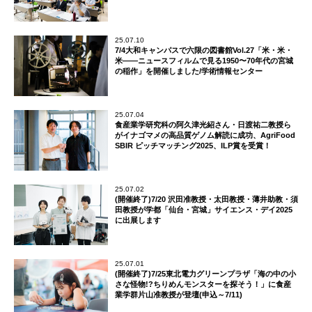
25.07.10
7/4大和キャンパスで六限の図書館Vol.27「米・米・
米——ニュースフィルムで見る1950〜70年代の宮城
の稲作」を開催しました/学術情報センター
25.07.04
食産業学研究科の阿久津光紹さん・日渡祐二教授ら
がイナゴマメの高品質ゲノム解読に成功、AgriFood
SBIR ピッチマッチング2025、ILP賞を受賞！
25.07.02
(開催終了)7/20 沢田准教授・太田教授・薄井助教・須
田教授が学都「仙台・宮城」サイエンス・デイ2025
に出展します
25.07.01
(開催終了)7/25東北電力グリーンプラザ「海の中の小
さな怪物!?ちりめんモンスターを探そう！」に食産
業学群片山准教授が登壇(申込～7/11)