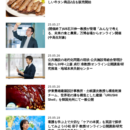
しい牛タン商品2点を販売開始
25.05.27
(開催終了)6/8石川伸一教授が登壇「みんなで考え
る、未来の食と農業」万博会場からオンライン開催
(中高生対象)
25.05.26
公共施設の老朽化問題の現状‐公共施設等総合管理計
画から10年‐/上森 貞行 准教授/オンライン公開講座/研
究推進・地域未来共創センター
25.05.20
伊東豊雄建築設計事務所・土岐謙次教授ら構造乾漆
チーム、世界初の漆を構造とした建築「URUSHI
Shell」を韓国光州にて一般公開
25.05.19
看護を学ぶ上で大切な「ケアの本質」を英語で探求
してみよう/小松 容子 教授/オンライン公開講座/研究