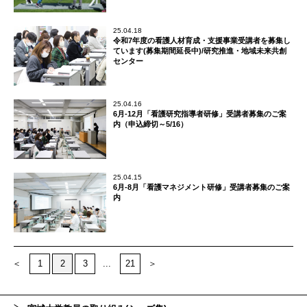
25.04.18
令和7年度の看護人材育成・支援事業受講者を募集し
ています(募集期間延長中)/研究推進・地域未来共創
センター
25.04.16
6月-12月「看護研究指導者研修」受講者募集のご案
内（申込締切～5/16）
25.04.15
6月-8月「看護マネジメント研修」受講者募集のご案
内
＜
1
2
3
...
21
＞