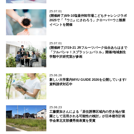
25.07.01
(開催終了)8/9-10塩釜仲卸市場こどもチャレンジラボ
2025で「『ウニ』にさわろう」クローバーウニ観察
イベントを開催
25.07.01
(開催終了)7/19-21 JRフルーツパーク仙台あらはまで
「フルパシャ！スプラッシュバトル」開催/地域創生
学類中沢研究室が参画
25.06.26
新しい大学案内MYU GUIDE 2026を公開しています/
資料請求対応中
25.06.23
工藤愛加さんによる「居住誘導区域内の空き地が菜
園として活用される可能性の検討」が日本都市計画
学会東北支部優秀発表賞を受賞