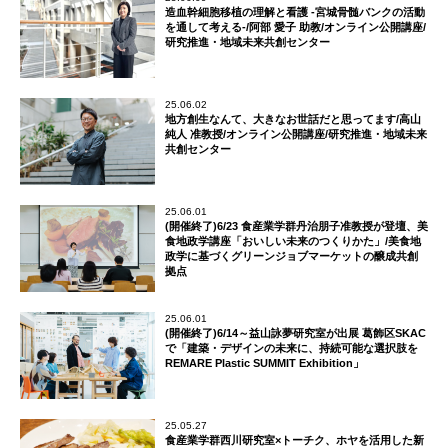
造血幹細胞移植の理解と看護 ‐宮城骨髄バンクの活動
を通して考える‐/阿部 愛子 助教/オンライン公開講座/
研究推進・地域未来共創センター
25.06.02
地方創生なんて、大きなお世話だと思ってます/高山
純人 准教授/オンライン公開講座/研究推進・地域未来
共創センター
25.06.01
(開催終了)6/23 食産業学群丹治朋子准教授が登壇、美
食地政学講座「おいしい未来のつくりかた」/美食地
政学に基づくグリーンジョブマーケットの醸成共創
拠点
25.06.01
(開催終了)6/14～益山詠夢研究室が出展 葛飾区SKAC
で「建築・デザインの未来に、持続可能な選択肢を
REMARE Plastic SUMMIT Exhibition」
25.05.27
食産業学群西川研究室×トーチク、ホヤを活用した新