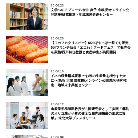
25.06.23
文学へのアプローチ/金井 典子 准教授/オンライン公
開講座/研究推進・地域未来共創センター
25.06.20
【フカフカクリスピー】6/29ほやっほー祭でも販売、
5月ブランチ仙台「エコわくフードフェス」で販売会
を実施/西川特任教授と食産学生が共同開発
25.06.16
イネの収量構成要素 〜お米の生産量を増やすため
に〜/鳥羽 大陽 准教授/オンライン公開講座/研究推
進・地域未来共創センター
25.06.12
食産業学群須田教授が共同研究者として参画「母乳
のオリゴ糖が子豚の健全な腸内細菌叢の形成に貢
献」/東北大学プレスリリース
25.06.09