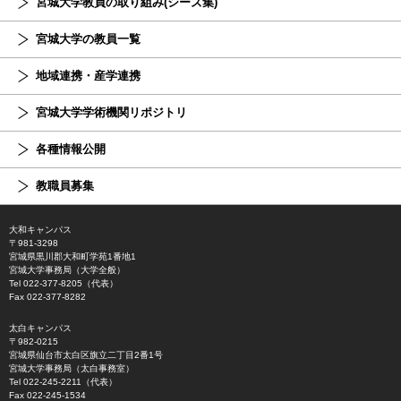
宮城大学教員の取り組み(シーズ集)
宮城大学の教員一覧
地域連携・産学連携
宮城大学学術機関リポジトリ
各種情報公開
教職員募集
大和キャンパス
〒981-3298
宮城県黒川郡大和町学苑1番地1
宮城大学事務局（大学全般）
Tel 022-377-8205（代表）
Fax 022-377-8282
太白キャンパス
〒982-0215
宮城県仙台市太白区旗立二丁目2番1号
宮城大学事務局（太白事務室）
Tel 022-245-2211（代表）
Fax 022-245-1534