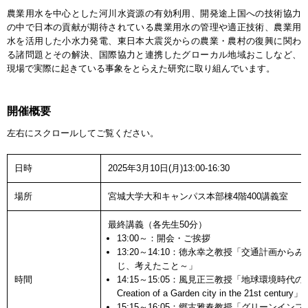
農業用水を中心とした河川水資源の有効利用、開発途上国への技術協力
の中で日本の貢献が期待されている農業用水の管理や適正技術、農業用
水を活用した小水力発電、東日本大震災からの農業・農村の復興に関わ
る諸問題とその解決、国際協力と連携したグローカル地域おこしなど、
現場で実際に起きている事象をとらえた研究に取り組んでいます。
開催概要
左右にスクロールしてご覧ください。
日時
2025年3月10日(月)13:00-16:30
場所
宮城大学大和キャンパス本部棟4階400講義室
最終講義（各先生50分）
13:00～：開会・ご挨拶
13:20～14:10：徳永幸之教授「交通計画か
じ、考えたこと～」
時間
14:15～15:05：風見正三教授「地球環境時代のコ
Creation of a Garden city in the 21st century」
15:15～16:05：郷古雅春教授「グリーンイ