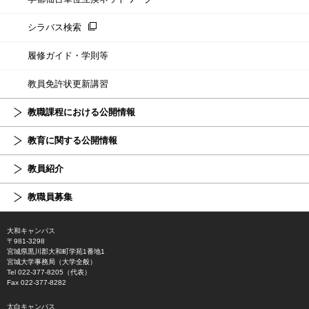
シラバス検索
履修ガイド・学則等
教員免許状更新講習
教職課程における公開情報
教育に関する公開情報
教員紹介
教職員募集
大和キャンパス
〒981-3298
宮城県黒川郡大和町学苑1番地1
宮城大学事務局（大学全般）
Tel 022-377-8205（代表）
Fax 022-377-8282
太白キャンパス