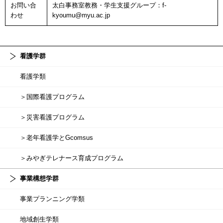
お問い合
太白事務室教務・学生支援グループ：f-
わせ
kyoumu@myu.ac.jp
看護学群
看護学類
＞国際看護プログラム
＞災害看護プログラム
＞老年看護学とGcomsus
＞みやぎテレナース育成プログラム
事業構想学群
事業プランニング学類
地域創生学類