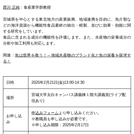
西川 正純
：食産業学群教授
宮城県を中心とする東北地方の産業振興、地域連携を目的に、魚介類な
どの海洋資源から機能性食品素材の抽出・精製、並びに効果・効能に関
する研究をしています。
食品に含まれる成分の機能性を評価します。また、水産物の栄養成分の
分析や加工利用も対応します。
関連：
魚は世界を救う！～地域水産物のブランド化と魚の栄養を探求す
る！
日時
2025年2月21日(金)13:00-14:30
宮城大学太白キャンパス講義棟１階大講義室(ライブ配
場所
信あり)
申込みフォーム
より申し込みください。
お申し込
※教職員も申し込みが必要です。
み
※申し込み期限：2025年2月17日