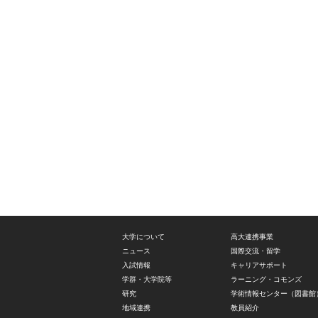
大学について
高大連携事業
ニュース
国際交流・留学
入試情報
キャリアサポート
学群・大学院等
ラーニング・コモンズ
研究
学術情報センター（図書館
地域連携
教員紹介