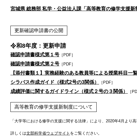
宮城県 総務部 私学・公益法人課「高等教育の修学支援新
更新確認申請書の公開
令和8年度：更新申請
確認申請書様式第１号
［PDF］
確認申請書様式第２号
［PDF］
【添付書類１】実務経験のある教員等による授業科目一
シラバス作成ガイド（様式2号の3関係）
［PDF］
成績評価に関するガイドライン（様式２号の３関係）
［P
高等教育の修学支援新制度について
「大学等における修学の支援に関する法律」により、2020年4月より
詳しくは
文部科学省ウェブサイト
をご覧ください。