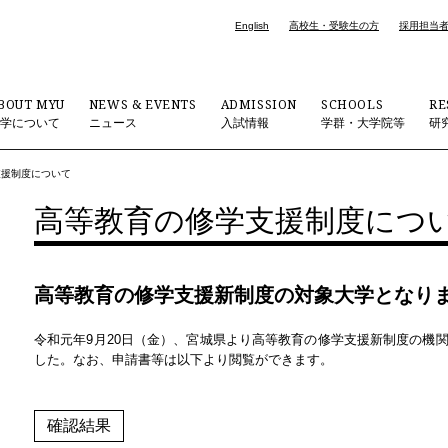
English
高校生・受験生の方
採用担当
BOUT MYU
NEWS & EVENTS
ADMISSION
SCHOOLS
RE
大学について
ニュース
入試情報
学群・大学院等
研
支援制度について
高等教育の修学支援制度につ
高等教育の修学支援新制度の対象大学となり
令和元年9月20日（金）、宮城県より高等教育の修学支援新制度の機
した。なお、申請書等は以下より閲覧ができます。
確認結果