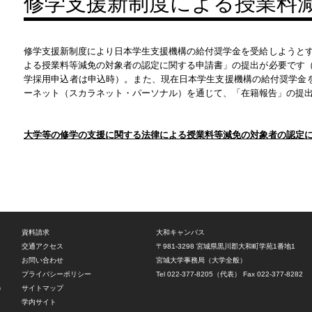
修学支援新制度による授業料
修学支援新制度により日本学生支援機構の給付奨学金を受給しようと
よる授業料等減免の対象者の認定に関する申請書」の提出が必要です
学採用申込者は申込時）。また、現在日本学生支援機構の給付奨学金を
ーネット（スカラネット・パーソナル）を通じて、「在籍報告」の提
大学等の修学の支援に関する法律による授業料等減免の対象者の認定
資料請求
大和キャンパス
交通アクセス
〒981-3298
宮城県黒川郡大和町学苑1番地1
お問い合わせ
宮城大学事務局（大学全般）
プライバシーポリシー
Tel 022-377-8205（代表）
Fax 022-377-8282
）
サイトマップ
学内サイト