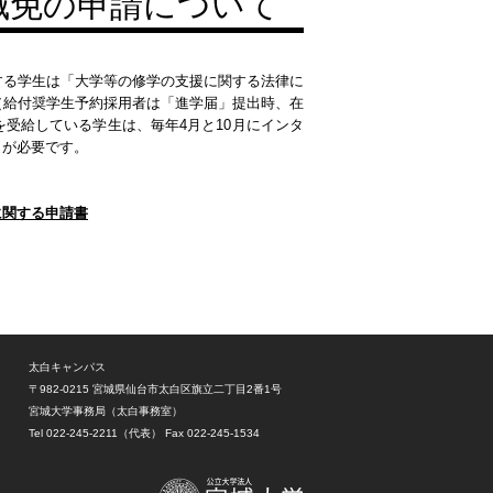
減免の申請について
する学生は「大学等の修学の支援に関する法律に
（給付奨学生予約採用者は「進学届」提出時、在
受給している学生は、毎年4月と10月にインタ
出が必要です。
に関する申請書
太白キャンパス
〒982-0215
宮城県仙台市太白区旗立二丁目2番1号
宮城大学事務局（太白事務室）
Tel 022-245-2211（代表）
Fax 022-245-1534