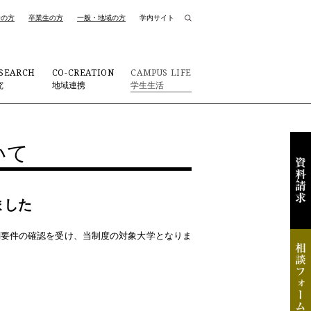
者の方
卒業生の方
一般・地域の方
学内サイト
SEARCH
CO-CREATION
CAMPUS LIFE
究
地域連携
学生生活
いて
ました
関要件の確認を受け、当制度の対象大学となりま