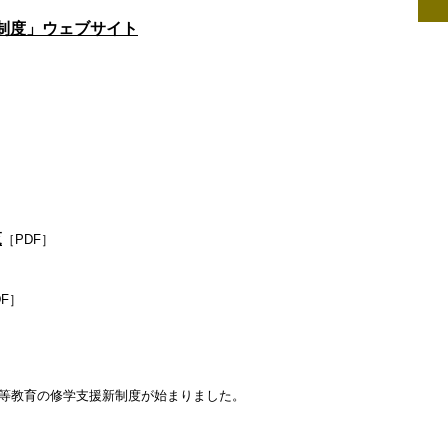
制度」ウェブサイト
覧
［PDF］
DF］
高等教育の修学支援新制度が始まりました。