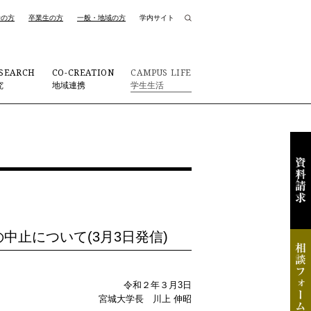
者の方
卒業生の方
一般・地域の方
学内サイト
SEARCH
CO-CREATION
CAMPUS LIFE
究
地域連携
学生生活
止について(3月3日発信)
令和２年３月3日
宮城大学長 川上 伸昭