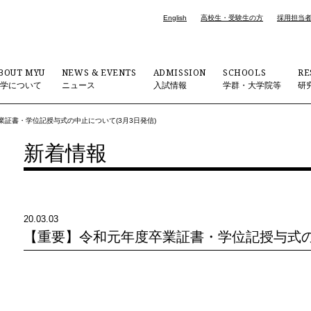
English
高校生・受験生の方
採用担当
BOUT MYU
NEWS & EVENTS
ADMISSION
SCHOOLS
RE
大学について
ニュース
入試情報
学群・大学院等
研
業証書・学位記授与式の中止について(3月3日発信)
新着情報
20.03.03
【重要】令和元年度卒業証書・学位記授与式の中