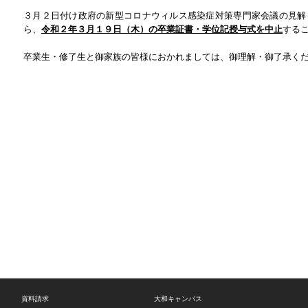
３月２日付け政府の新型コロナウィルス感染症対策専門家会議の見解
ら、
令和２年３月１９日（木）の卒業証書・学位記授与式を中止
する
卒業生・修了生と御家族の皆様におかれましては、御理解・御了承く
資料請求
大和キャンパス