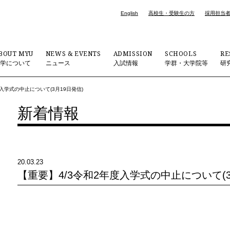
English
高校生・受験生の方
採用担当
BOUT MYU
NEWS & EVENTS
ADMISSION
SCHOOLS
RE
大学について
ニュース
入試情報
学群・大学院等
研
入学式の中止について(3月19日発信)
新着情報
20.03.23
【重要】4/3令和2年度入学式の中止について(3