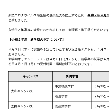
新型コロナウイルス感染症の感染拡大を防止するため、
令和２年４月
と致しました。
入学生と御家族の皆様におかれましては、御理解・御了承くださいま
【令和２年度 新学期の予定について】
４月２日（木）に実施を予定していた学習状況診断テストも、４月２
ありません。
新学期オリエンテーションは４月６日（月）から、新学期の授業は４
初日４月６日（月）の受付時間・場所は以下のとおりです。
キャンパス
所属学群
事業構想学群
８時30分～
大和キャンパス
看護学群
９時15分～
太白キャンパス
食産業学群
８時30分～