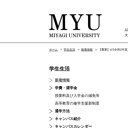
A
ホーム
>
学生生活
>
新着情報
>
【重要】4/3令和2年度
学生生活
新着情報
学費・奨学金
授業料及び入学金の減免等
高等教育の修学支援新制度
通学方法
キャンパス紹介
キャンパスカレンダー