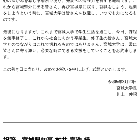
心の温かみを感じる場所であり、発展への潜在力を有する地域です。こ
れから宮城県外に出る皆さん、再び宮城県に戻り、就職をしよう、起業
をしようという時に、宮城大学は皆さんを歓迎し、いつでも力になるも
のです。
最後になりますが、これまで宮城大学で学生生活を過ごし、今日、課程
を無事修了し、これから社会に向かう卒業生、修了生の皆さん、宮城大
学とのつながりはこれで切れるものではありません。宮城大学は、常に
皆さんに寄り添い、必要な時にできる支援をしていくことをお約束しま
す。
この善き日に当たり、改めてお祝いを申し上げ、式辞といたします。
令和5年3月20日
宮城大学長
川上 伸昭
祝辞 宮城県知事 村井 嘉浩 様