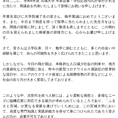
本日ここに、令和4年度 宮城大学 卒業証書・学位記授与式が挙行される
に当たり、県議会を代表いたしまして皆様にお祝いを申し上げます。
卒業生並びに大学院修了生の皆さん、御卒業誠におめでとうございま
す。また、今日まで熱意を持って指導に当たられました先生方をはじ
め、関係の皆様に対しまして、深く敬意を表しますとともに、この晴れ
の日を迎えられました御家族の皆様方にも、心からお慶び申し上げま
す。
さて、皆さんは入学以来、日々、勉学に励むとともに、多くの出会いや
経験を通じて、自らの可能性を大きく広げられてきたことと思います。
しかしながら、今日の我が国は、本格的な人口減少社会の到来や、地方
の過疎化などの問題に加え、昨今の新型コロナウイルス感染症の世界的
な流行や、ロシアのウクライナ侵攻による国際情勢の不安などにより、
社会の在り方が大きく変容してきております。
このような中、次世代を担う人材には、より柔軟な発想と、多様なニー
ズに臨機応変に対応できる能力が求められているところであり、「ふる
さと宮城」が更なる発展を遂げていくためには、この宮城大学におい
て、高度な専門知識と実践的能力を併せて身につけられたであろう皆さ
んの力が、必要不可欠であります。