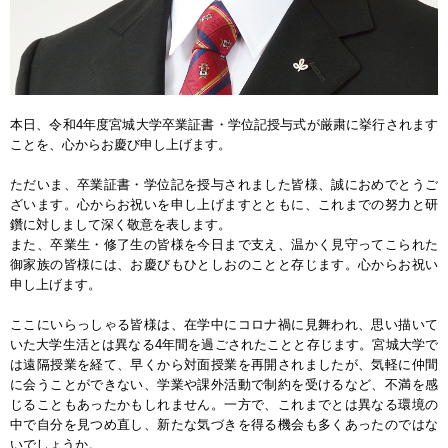
本日、令和4年度宮城大学卒業証書・学位記授与式が厳粛に挙行されます
ことを、心からお慶び申し上げます。
ただいま、卒業証書・学位記を授与されました皆様、誠におめでとうご
ざいます。心からお祝いを申し上げますとともに、これまでの努力と研
鑽に対しまして深く敬意を表します。
また、卒業生・修了生の皆様を今日まで支え、温かく見守ってこられた
御家族の皆様には、お慶びもひとしおのことと存じます。心からお祝い
申し上げます。
ここにいらっしゃる皆様は、在学中にコロナ禍に見舞われ、思い描いて
いた大学生活とは異なる4年間を過ごされたことと存じます。宮城大学で
は遠隔授業を経て、早くから対面授業を再開されましたが、気軽に仲間
に会うことができない、学業や課外活動で制約を受けるなど、不満を感
じることもあったかもしれません。一方で、これまでとは異なる環境の
中で自分を見つめ直し、新たな気づきを得る機会も多くあったのではな
いでしょうか。