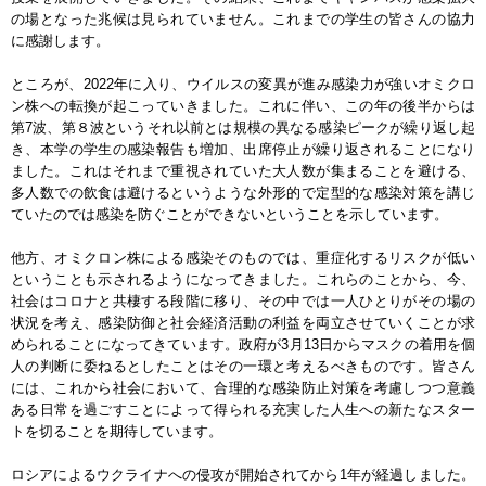
の場となった兆候は見られていません。これまでの学生の皆さんの協力
に感謝します。
ところが、2022年に入り、ウイルスの変異が進み感染力が強いオミクロ
ン株への転換が起こっていきました。これに伴い、この年の後半からは
第7波、第８波というそれ以前とは規模の異なる感染ピークが繰り返し起
き、本学の学生の感染報告も増加、出席停止が繰り返されることになり
ました。これはそれまで重視されていた大人数が集まることを避ける、
多人数での飲食は避けるというような外形的で定型的な感染対策を講じ
ていたのでは感染を防ぐことができないということを示しています。
他方、オミクロン株による感染そのものでは、重症化するリスクが低い
ということも示されるようになってきました。これらのことから、今、
社会はコロナと共棲する段階に移り、その中では一人ひとりがその場の
状況を考え、感染防御と社会経済活動の利益を両立させていくことが求
められることになってきています。政府が3月13日からマスクの着用を個
人の判断に委ねるとしたことはその一環と考えるべきものです。皆さん
には、これから社会において、合理的な感染防止対策を考慮しつつ意義
ある日常を過ごすことによって得られる充実した人生への新たなスター
トを切ることを期待しています。
ロシアによるウクライナへの侵攻が開始されてから1年が経過しました。