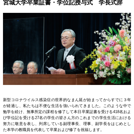
宮城大学卒業証書・学位記授与式 学長式辞
新型コロナウイルス感染症の世界的なまん延が始まってからすでに３年
が経過し、私たちは不便な生活を強いられてきました。このような中で
勉学を続け、無事所定の課程を修了して本日卒業証書を受ける418名およ
び学位記を受ける27名の学生の皆さん方のこれまでの学生生活における
努力に敬意を表し、列席している副理事長、理事、副学長をはじめとし
た本学の教職員を代表して卒業および修了を祝福します。