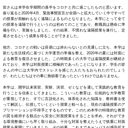
皆さんは本学在学期間の過半をコロナと共に過ごしたものと思います。
振り返ると2020年4月、緊急事態宣言が全国へと拡大していく中ですべて
の授業が前触れもなく遠隔によるものとなりました。本学にとって全て
の授業を遠隔で行うというのは初めてのことであり、教職員は懸命に準
備を行い、実施をしました。その結果、不慣れな遠隔授業を遂行し、定
着させるという成果を得ることができました。
他方、コロナとの戦いは容易には終わらないとの見通しに立ち、本学は
新たな生活様式に基づく大学運営の準備を整え、2020年の夏には対面に
よる教育を復活させました。この時期多くの大学では遠隔授業が継続さ
れており、本学は対面授業に積極的であったことになります。学生の皆
さんの中には大学内でストレスを感じた人たちもおられたのでしょう
が、わたしたちはその事に無頓着であったというわけではありません。
本学は、開学以来実習、実験、演習、ゼミなどを通して実践的な教育を
行うことを信条としてきました。こういった教育は、伝統的な大学教育
が重視してきた、すでに言語化され、体系化された知識を、教科書を使
って解説し、伝授していくという授業と較べると、現在の遠隔授業のア
プリケーションが不得手とするものです。このため本学の特徴的な教育
の質を維持する観点から安全に対面授業をすることを求め、それができ
る環境整備にいち早く取り組み、十分な対策を整えたうえで慎重に対面
授業を展開していきました。その結果、これまでキャンパスが感染拡大