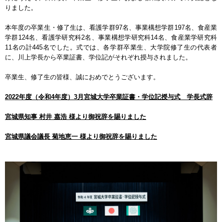
りました。
本年度の卒業生・修了生は、看護学群97名、事業構想学群197名、食産業
学群124名、看護学研究科2名、事業構想学研究科14名、食産業学研究科
11名の計445名でした。式では、各学群卒業生、大学院修了生の代表者
に、川上学長から卒業証書、学位記がそれぞれ授与されました。
卒業生、修了生の皆様、誠におめでとうございます。
2022年度（令和4年度）3月宮城大学卒業証書・学位記授与式 学長式辞
宮城県知事 村井 嘉浩 様より御祝辞を賜りました
宮城県議会議長 菊地恵一 様より御祝辞を賜りました