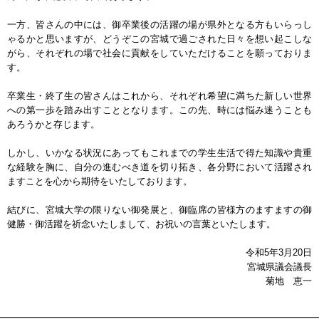
一方、皆さんの中には、御卒業後の活躍の場が県外となる方もいらっし
ゃるかと思いますが、どうぞこの宮城で過ごされた日々を想い起こしな
がら、それぞれの場で社会に貢献をしていただけることを願っておりま
す。
卒業生・終了生の皆さんはこれから、それぞれ希望に満ちた新しい世界
への第一歩を踏み出すこととなります。この先、時には悩み迷うことも
あろうかと存じます。
しかし、いかなる状況にあってもこれまでの学生生活で得た知識や貴重
な経験を胸に、自分の進むべき道を切り拓き、各分野において活躍され
ますことを心から期待をいたしております。
結びに、宮城大学の限りない御発展と、御臨席の皆様方のますますの御
健勝・御活躍を祈念いたしまして、お祝いの言葉といたします。
令和5年3月20日
宮城県議会議長
菊地 恵一