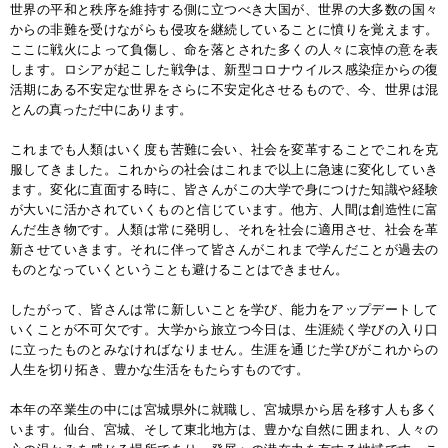
世界の平和と秩序を維持する側に立つべき大国が、世界の大多数の国々
からの非難を受けながらも侵攻を継続していることに憤りを覚えます。
ここに戦火によって負傷し、命を落とされた多くの人々に哀悼の意を表
します。ロシアが起こした戦争は、新型コロナウイルス感染症からの復
活期にある不安定な世界をさらに不安定化させるもので、今、世界は混
とんの真っただ中にあります。
これまでも人類はいく度も苦難に会い、社会を変革することでこれを克
服してきました。これからの社会はこれまで以上に急速に変化していき
ます。変化に直面する時に、皆さんがこの大学で身につけた知識や経験
が大いに活かされていくものと信じています。他方、人間は創造性に富
んだ生き物です。人類は常に発明し、それを社会に適用させ、社会を革
新させていきます。それに伴って皆さんがこれまで学んだことが過去の
ものとなっていくということも避けることはできません。
したがって、皆さんは常に新しいことを学び、能力をアップデートして
いくことが不可欠です。大学から旅立つ今日は、生涯続く学びの入り口
に立ったものとみなければなりません。生涯を通じた学びがこれからの
人生を切り拓き、豊かな生活をもたらすものです。
本年の卒業生の中には宮城県外に就職し、宮城県から居を移す人も多く
います。仙台、宮城、そして東北地方は、豊かな自然に囲まれ、人々の