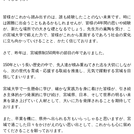
皆様がこれから踏み出すのは、誰も経験したことのない未来です。時に
は困難に出会うこともあるかもしれませんが、皆様の4年間の思いや経験
が、新たな場所での大きな礎となるでしょう。先生方の薫陶を受け、こ
の宮城大学で鍛えた力で、皆様がこれから直面するであろう社会の変化
に立ち向かっていけることと、かたく信じております。
さて、昨年は、宮城県制150周年の節目の年でありました。
150年という長い歴史の中で、先人達が積み重ねてきた志を大切にしなが
ら、次の世代を育成・応援する取組を推進し、元気で躍動する宮城を目
指してまいります。
宮城大学で一生懸命に学び、確かな実践力を身に着けた皆様が、引き続
き主体的かつ発展的に学び続け、宮城県、日本、そして世界の明るい未
来を築き上げていく人材として、大いに力を発揮されることを期待して
おります。
また、卒業を機に、県外へ出られる方もいらっしゃると思いますが、宮
城で過ごした日々をかけがえのない思い出として、これからも心に留め
てくださることを願っております。