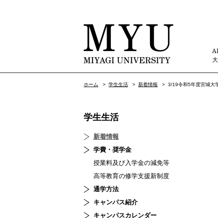
A
ホーム
>
学生生活
>
新着情報
>
3/19令和5年度宮城
学生生活
新着情報
学費・奨学金
授業料及び入学金の減免等
高等教育の修学支援新制度
通学方法
キャンパス紹介
キャンパスカレンダー