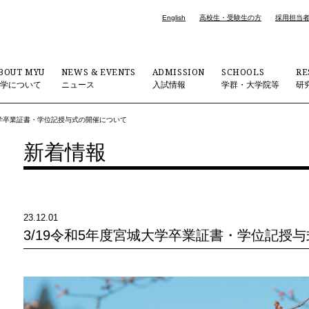
English
高校生・受験生の方
採用担当
BOUT MYU
NEWS & EVENTS
ADMISSION
SCHOOLS
RE
大学について
ニュース
入試情報
学群・大学院等
研
大学卒業証書・学位記授与式の開催について
新着情報
23.12.01
3/19令和5年度宮城大学卒業証書・学位記授