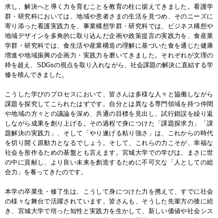
求し、解決へと導く力を育むことを教育の柱に据えてきました。看護学
群・研究科においては、地域や患者さまの生活を見つめ、そのニーズに
寄り添った看護実践力を、事業構想学群・研究科では、ビジネス構想や
地域デザインを多角的に取り込んだ企画や政策提言の実践力を、食産業
学群・研究科では、食生活や産業構造の理解に基づいた食を通じた健康
増進や地域振興の企画力・実践力を磨いてきました。それぞれが文理の
枠を超え、SDGsの視点を取り入れながら、社会課題の解決に直結する学
修を積んできました。
こうした学びのプロセスにおいて、皆さんは多様な人々と協働しながら
課題を探究してこられたはずです。自分とは異なる専門領域を持つ仲間
や地域の方々との議論を深め、共通の目標を見出し、試行錯誤を繰り返
しながら成果を創り上げる。その過程で身につけた「課題探求力」「課
題解決の実践力」、そして「やり遂げる粘り強さ」は、これからの時代
を切り開く原動力となるでしょう。そして、これらの力こそが、幸福な
社会を形作るための基盤とも言えます。宮城大学での学びは、まさに世
の中に貢献し、より良い未来を創造するために不可欠な「人としての総
合力」を養ってきたのです。
本学の卒業生・修了生は、こうして身につけた力を携えて、すでに社会
の様々な舞台で活躍されています。皆さんも、そうした先輩方の後に続
き、宮城大学で培った知性と実践力を生かして、新しい価値や社会シス