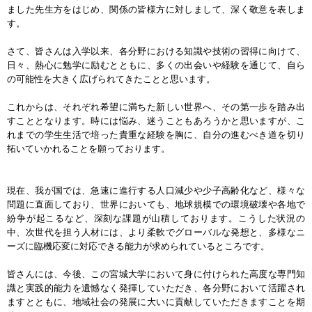
ました先生方をはじめ、関係の皆様方に対しまして、深く敬意を表しま
す。
さて、皆さんは入学以来、各分野における知識や技術の習得に向けて、
日々、熱心に勉学に励むとともに、多くの出会いや経験を通じて、自ら
の可能性を大きく広げられてきたことと思います。
これからは、それぞれ希望に満ちた新しい世界へ、その第一歩を踏み出
すこととなります。時には悩み、迷うこともあろうかと思いますが、こ
れまでの学生生活で培った貴重な経験を胸に、自分の進むべき道を切り
拓いていかれることを願っております。
現在、我が国では、急速に進行する人口減少や少子高齢化など、様々な
問題に直面しており、世界においても、地球規模での環境破壊や各地で
紛争が起こるなど、深刻な課題が山積しております。こうした状況の
中、次世代を担う人材には、より柔軟でグローバルな発想と、多様なニ
ーズに臨機応変に対応できる能力が求められているところです。
皆さんには、今後、この宮城大学において身に付けられた高度な専門知
識と実践的能力を遺憾なく発揮していただき、各分野において活躍され
ますとともに、地域社会の発展に大いに貢献していただきますことを期