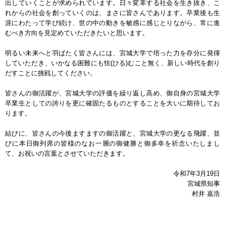
出していくことが求められています。日々変革する社会を生き抜き、こ
れからの社会を創っていくのは、まさに皆さんであります。卒業後も生
涯にわたって学び続け、世の中の動きを敏感に感じとりながら、常に進
むべき方向を見定めていただきたいと思います。
明るい未来へと羽ばたく皆さんには、宮城大学で培った力を存分に発揮
していただき、いかなる困難にも怯(ひる)むこと無く、新しい時代を創り
だすことに挑戦してください。
皆さんの御活躍が、宮城大学の評価を繰り返し高め、御自身の宮城大学
卒業生としての誇りを更に確固たるものとすることを大いに期待してお
ります。
結びに、皆さんの今後ますますの御活躍と、宮城大学の更なる飛躍、並
びに本日御列席の皆様のなお一層の御健勝と御多幸を祈念いたしまし
て、お祝いの言葉とさせていただきます。
令和7年3月19日
宮城県知事
村井 嘉浩