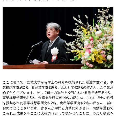
ここに晴れて、宮城大学から学士の称号を授与された看護学群92名、事
業構想学群202名、食産業学群126名、合わせて420名の皆さん、ご卒業お
めでとうございます。そして修士の称号を授与された看護学研究科4名、
事業構想学研究科5名、食産業学研究科14名の皆さん、さらに博士の称号
を授与された事業構想学研究科2名、食産業学研究科2名の皆さん、誠に
おめでとうございます。皆さんが学問と真摯に向き合い、研鑽を重ねて
こられた成果を今ここに大輪の花として咲かせたことに、心より敬意を