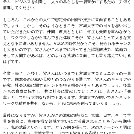
テム、ビジネスを創造し、人々の暮らしを一層豊かにするため、力強く
前進してください。
もちろん、これからの人生で想定外の困難や挫折に直面することもある
でしょう。しかし、そのようなときこそ、宮城大学での日々を思い出し
ていただきたいのです。仲間、教員とともに、何度も失敗を重ねながら
も、ワクワクしながら進んできた体験こそが、皆さんにとって大きな支
えとなるに違いありません。VUCAの時代だからこそ、得られるチャンス
も大きいのです。皆さんがこれまでに培ってきた課題解決力、協働力、
そして人間力があれば、どのような荒波に直面しても乗り越えていける
はずです。
卒業・修了した後も、皆さんはいつまでも宮城大学コミュニティの一員
です。同窓会の活動や母校とのつながりを通じて、皆さんのキャリアや
研究、社会活動に関するヒントを得る機会がきっとあるでしょう。後輩
たちの育成に協力し、共に社会に貢献していくことは、皆さんが「先
輩」として担う大切な役割でもあります。宮城大学が紡いできたネット
ワークや精神を共有しながら、ともに未来を創ってまいりましょう。
最後になりますが、皆さんがこの激動の時代に、宮城、日本、そして世
界を舞台に、多種多様な領域で大いにご活躍されることを心から期待
し、私の式辞といたします。どうか胸を張って、次のステージへと羽ば
たいてください。宮城大学は、いつでも皆さんを応援しています。