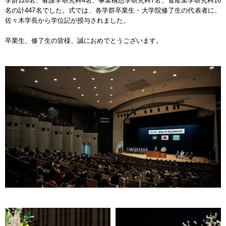
学群126名、看護学研究科4名、事業構想学研究科7名、食産業学研究科16
名の計447名でした。式では、各学群卒業生・大学院修了生の代表者に、
佐々木学長から学位記が授与されました。
卒業生、修了生の皆様、誠におめでとうございます。