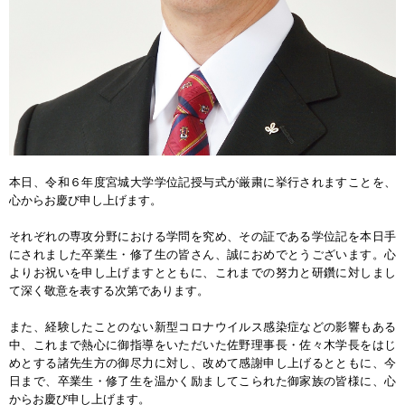
本日、令和６年度宮城大学学位記授与式が厳粛に挙行されますことを、
心からお慶び申し上げます。
それぞれの専攻分野における学問を究め、その証である学位記を本日手
にされました卒業生・修了生の皆さん、誠におめでとうございます。心
よりお祝いを申し上げますとともに、これまでの努力と研鑽に対しまし
て深く敬意を表する次第であります。
また、経験したことのない新型コロナウイルス感染症などの影響もある
中、これまで熱心に御指導をいただいた佐野理事長・佐々木学長をはじ
めとする諸先生方の御尽力に対し、改めて感謝申し上げるとともに、今
日まで、卒業生・修了生を温かく励ましてこられた御家族の皆様に、心
からお慶び申し上げます。