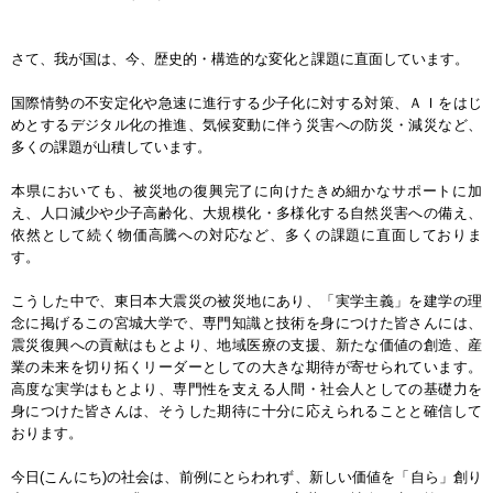
さて、我が国は、今、歴史的・構造的な変化と課題に直面しています。
国際情勢の不安定化や急速に進行する少子化に対する対策、ＡＩをはじ
めとするデジタル化の推進、気候変動に伴う災害への防災・減災など、
多くの課題が山積しています。
本県においても、被災地の復興完了に向けたきめ細かなサポートに加
え、人口減少や少子高齢化、大規模化・多様化する自然災害への備え、
依然として続く物価高騰への対応など、多くの課題に直面しておりま
す。
こうした中で、東日本大震災の被災地にあり、「実学主義」を建学の理
念に掲げるこの宮城大学で、専門知識と技術を身につけた皆さんには、
震災復興への貢献はもとより、地域医療の支援、新たな価値の創造、産
業の未来を切り拓くリーダーとしての大きな期待が寄せられています。
高度な実学はもとより、専門性を支える人間・社会人としての基礎力を
身につけた皆さんは、そうした期待に十分に応えられることと確信して
おります。
今日(こんにち)の社会は、前例にとらわれず、新しい価値を「自ら」創り