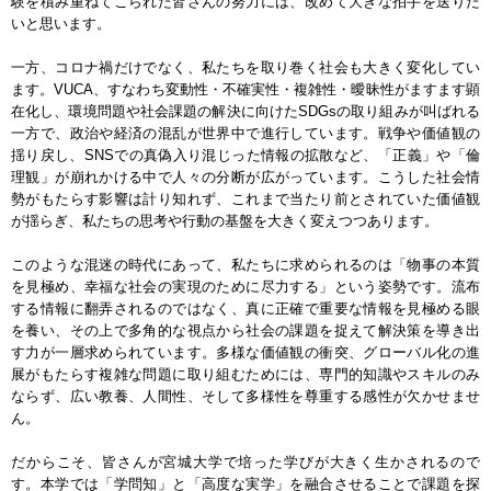
験を積み重ねてこられた皆さんの努力には、改めて大きな拍手を送りた
いと思います。
一方、コロナ禍だけでなく、私たちを取り巻く社会も大きく変化してい
ます。VUCA、すなわち変動性・不確実性・複雑性・曖昧性がますます顕
在化し、環境問題や社会課題の解決に向けたSDGsの取り組みが叫ばれる
一方で、政治や経済の混乱が世界中で進行しています。戦争や価値観の
揺り戻し、SNSでの真偽入り混じった情報の拡散など、「正義」や「倫
理観」が崩れかける中で人々の分断が広がっています。こうした社会情
勢がもたらす影響は計り知れず、これまで当たり前とされていた価値観
が揺らぎ、私たちの思考や行動の基盤を大きく変えつつあります。
このような混迷の時代にあって、私たちに求められるのは「物事の本質
を見極め、幸福な社会の実現のために尽力する」という姿勢です。流布
する情報に翻弄されるのではなく、真に正確で重要な情報を見極める眼
を養い、その上で多角的な視点から社会の課題を捉えて解決策を導き出
す力が一層求められています。多様な価値観の衝突、グローバル化の進
展がもたらす複雑な問題に取り組むためには、専門的知識やスキルのみ
ならず、広い教養、人間性、そして多様性を尊重する感性が欠かせませ
ん。
だからこそ、皆さんが宮城大学で培った学びが大きく生かされるので
す。本学では「学問知」と「高度な実学」を融合させることで課題を探