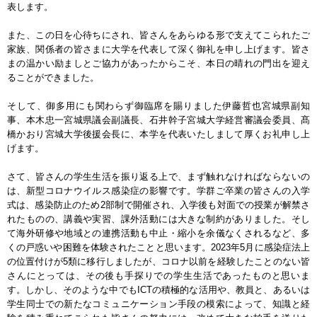
表します。
また、この日を心待ちにされ、皆さんをあらゆる形で支えてこられたご
家族、関係者の皆さまに大学を代表して深く御礼を申し上げます。皆さ
まの温かい励ましとご協力があったからこそ、本日の晴れの門出を迎え
ることができました。
そして、御多用にも関わらず御臨席を賜りました伊藤哲也宮城県副知
事、本木忠一宮城県議会副議長、石井幹子宮城大学経営審議会委員、髙
橋かおり宮城大学後援会長に、本学を代表いたしまして厚くお礼申し上
げます。
さて、皆さんの学生生活を振り返る上で、まず触れなければならないの
は、新型コロナウイルス感染症の影響です。学群ご卒業の皆さんの入学
式は、感染防止のため2部制で開催され、入学後も対面での授業が解禁さ
れたものの、講義や実習、課外活動には大きな制約がありました。そし
て海外研修や地域との連携活動も中止・縮小を余儀なくされるなど、多
くの戸惑いや困難を体験されたことと思います。2023年5月に感染症法上
の位置付けが5類に移行しましたが、コロナ以前を経験したことのない皆
さんにとっては、その後も手探りでの学生生活であったものと思いま
す。しかし、そのような中でもICTの積極的な活用や、教員と、あるいは
学生同士での新たなコミュニケーション手段の模索によって、知識と経