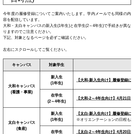
今年度の履修登録についてご案内いたします。学内メールでも同様の内
容を配信しています。
大和・太白キャンパスの新入生(1年生)と在学生(2～4年生)で手続きが異な
りますのでご注意ください。
下記、対象となるページを必ずご確認ください。
左右にスクロールしてご覧ください。
キャンパス
対象学生
新入生
【大和-新入生向け】履修登録に
(1年生)
大和キャンパス
(看護・事業)
在学生
【大和-2～4年生向け】4月21
(2～4年生)
新入生
【太白-新入生向け】履修登録に
(1年生)
※オリエンテーションの日程も
太白キャンパス
(食産)
在学生
【太白-2～4年生向け】4月20