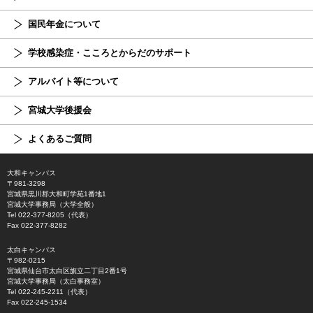
国民年金について
学校感染症・こころとからだのサポート
アルバイト等について
宮城大学後援会
よくあるご質問
大和キャンパス
〒981-3298
宮城県黒川郡大和町学苑1番地1
宮城大学事務局（大学全般）
Tel 022-377-8205（代表）
Fax 022-377-8282
太白キャンパス
〒982-0215
宮城県仙台市太白区旗立二丁目2番1号
宮城大学事務局（太白事務室）
Tel 022-245-2211（代表）
Fax 022-245-1534