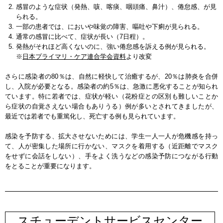
感冒のような症状（発熱、咳、喀痰、咽頭痛、鼻汁）、倦怠感、が見
られる。
一部の患者では、においや味覚の障害、嘔吐や下痢が見られる。
通常の感冒に比べて、症状が長い（7日程）。
発熱がそれほど高くないのに、強い倦怠感を訴える例が見られる。
※
日本プライマリ・ケア連合学会資料
より改変
さらに感染者の80％は、自然に軽快して治癒するが、20％は肺炎を合併
し、入院が必要となる。感染者の約5％は、急激に悪化することが知られ
ています。特に若者では、症状が軽い（花粉症との区別も難しいことか
ら症状の自覚さえない場合もありうる）例が多いとされてきましたが、
最近では若者でも重篤化し、死亡する例も見られています。
感染を予防する、拡大させないためには、学生一人一人が危機感を持っ
て、人が密集した場所に行かない、マスクを着用する（近距離でマスク
をせずに会話をしない）、手をよく洗うなどの感染予防につながる行動
をとることが重要になります。
スチューデントサービスセンター