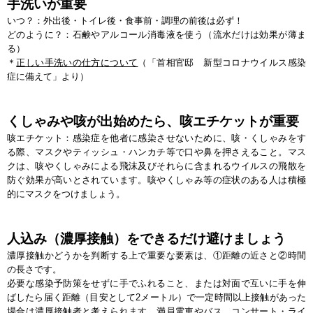
手洗いが重要
いつ？：外出後・トイレ後・食事前・調理の前後は必ず！
どのように？：石鹸やアルコール消毒液を使う（流水だけは効果が薄ま
る）
＊
正しい手洗いの仕方について
（「首相官邸 新型コロナウイルス感染
症に備えて」より）
くしゃみや咳が出始めたら、咳エチケットが重要
咳エチケット：感染症を他者に感染させないために、咳・くしゃみをす
る際、マスクやティッシュ・ハンカチ等で口や鼻を押さえること。マス
クは、咳やくしゃみによる飛沫及びそれらに含まれるウイルスの飛散を
防ぐ効果が高いとされています。咳やくしゃみ等の症状のある人は積極
的にマスクをつけましょう。
人込み（濃厚接触）をできるだけ避けましょう
濃厚接触かどうかを判断する上で重要な要素は、①距離の近さと②時間
の長さです。
必要な感染予防策をせずに手でふれること、または対面で互いに手を伸
ばしたら届く距離（目安として2メートル）で一定時間以上接触があった
場合は濃厚接触者と考えられます。満員電車やバス、コンサート・ライ